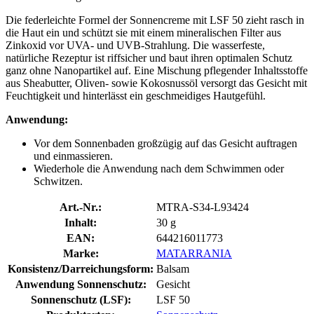
Die federleichte Formel der Sonnencreme mit LSF 50 zieht rasch in
die Haut ein und schützt sie mit einem mineralischen Filter aus
Zinkoxid vor UVA- und UVB-Strahlung. Die wasserfeste,
natürliche Rezeptur ist riffsicher und baut ihren optimalen Schutz
ganz ohne Nanopartikel auf. Eine Mischung pflegender Inhaltsstoffe
aus Sheabutter, Oliven- sowie Kokosnussöl versorgt das Gesicht mit
Feuchtigkeit und hinterlässt ein geschmeidiges Hautgefühl.
Anwendung:
Vor dem Sonnenbaden großzügig auf das Gesicht auftragen
und einmassieren.
Wiederhole die Anwendung nach dem Schwimmen oder
Schwitzen.
Art.-Nr.:
MTRA-S34-L93424
Inhalt:
30 g
EAN:
644216011773
Marke:
MATARRANIA
Konsistenz/Darreichungsform:
Balsam
Anwendung Sonnenschutz:
Gesicht
Sonnenschutz (LSF):
LSF 50