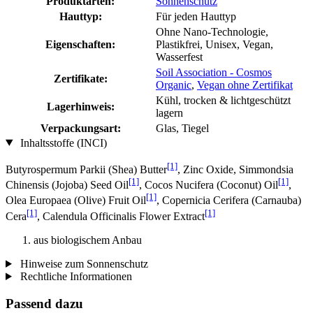
Produktarten:
Sonnenschutz
Hauttyp:
Für jeden Hauttyp
Ohne Nano-Technologie,
Eigenschaften:
Plastikfrei, Unisex, Vegan,
Wasserfest
Soil Association - Cosmos
Zertifikate:
Organic
,
Vegan ohne Zertifikat
Kühl, trocken & lichtgeschützt
Lagerhinweis:
lagern
Verpackungsart:
Glas, Tiegel
Inhaltsstoffe (INCI)
[1]
Butyrospermum Parkii (Shea) Butter
, Zinc Oxide, Simmondsia
[1]
[1]
Chinensis (Jojoba) Seed Oil
, Cocos Nucifera (Coconut) Oil
,
[1]
Olea Europaea (Olive) Fruit Oil
, Copernicia Cerifera (Carnauba)
[1]
[1]
Cera
, Calendula Officinalis Flower Extract
aus biologischem Anbau
Hinweise zum Sonnenschutz
Rechtliche Informationen
Passend dazu