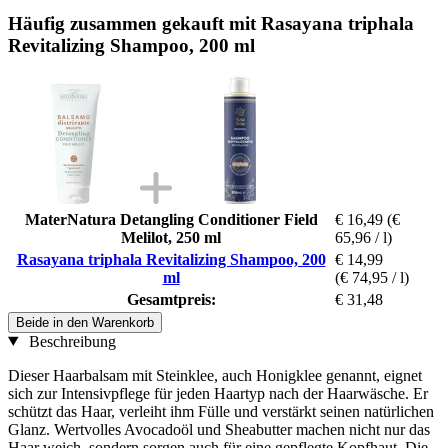
Häufig zusammen gekauft mit Rasayana triphala
Revitalizing Shampoo, 200 ml
MaterNatura Detangling Conditioner Field
€ 16,49
(€
Melilot, 250 ml
65,96 / l)
Rasayana triphala Revitalizing Shampoo, 200
€ 14,99
ml
(€ 74,95 / l)
Gesamtpreis:
€ 31,48
Beide in den Warenkorb
Beschreibung
Dieser Haarbalsam mit Steinklee, auch Honigklee genannt, eignet
sich zur Intensivpflege für jeden Haartyp nach der Haarwäsche. Er
schützt das Haar, verleiht ihm Fülle und verstärkt seinen natürlichen
Glanz. Wertvolles Avocadoöl und Sheabutter machen nicht nur das
Haar weich, sondern sorgen auch für eine gepflegte Kopfhaut. Die