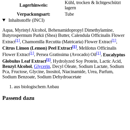
Kühl, trocken & lichtgeschützt
Lagerhinweis:
lagern
Verpackungsart:
Tube
Inhaltsstoffe (INCI)
Aqua, Myristyl Alcohol, Behenamidopropyl Dimethylamine,
Butyrospermum Parkii (Shea) Butter, Calendula Officinalis Flower
[1]
[1]
Extract
, Chamomilla Recutita (Matricaria) Flower Extract
,
[1]
Citrus Limon (Lemon) Peel Extract
, Melilotus Officinalis
[1]
[1]
Flower Extract
, Persea Gratissima (Avocado) Oil
,
Eucalyptus
[1]
Globulus Leaf Extract
, Hydrolyzed Soy Protein, Lactic Acid,
Benzyl Alcohol
,
Glycerin
, Decyl Oleate, Sodium Lactate, Sodium
Pca, Fructose, Glycine, Inositol, Niacinamide, Urea, Parfum,
Sodium Benzoate, Sodium Dehydroacetate
aus biologischem Anbau
Passend dazu