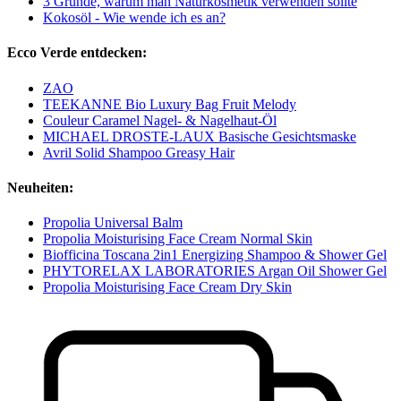
3 Gründe, warum man Naturkosmetik verwenden sollte
Kokosöl - Wie wende ich es an?
Ecco Verde entdecken:
ZAO
TEEKANNE Bio Luxury Bag Fruit Melody
Couleur Caramel Nagel- & Nagelhaut-Öl
MICHAEL DROSTE-LAUX Basische Gesichtsmaske
Avril Solid Shampoo Greasy Hair
Neuheiten:
Propolia Universal Balm
Propolia Moisturising Face Cream Normal Skin
Biofficina Toscana 2in1 Energizing Shampoo & Shower Gel
PHYTORELAX LABORATORIES Argan Oil Shower Gel
Propolia Moisturising Face Cream Dry Skin