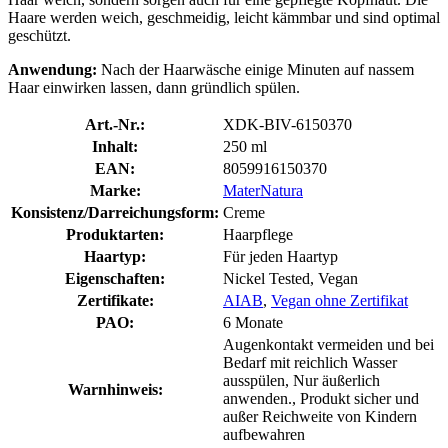
Haare werden weich, geschmeidig, leicht kämmbar und sind optimal
geschützt.
Anwendung:
Nach der Haarwäsche einige Minuten auf nassem
Haar einwirken lassen, dann gründlich spülen.
Art.-Nr.:
XDK-BIV-6150370
Inhalt:
250 ml
EAN:
8059916150370
Marke:
MaterNatura
Konsistenz/Darreichungsform:
Creme
Produktarten:
Haarpflege
Haartyp:
Für jeden Haartyp
Eigenschaften:
Nickel Tested, Vegan
Zertifikate:
AIAB
,
Vegan ohne Zertifikat
PAO:
6 Monate
Augenkontakt vermeiden und bei
Bedarf mit reichlich Wasser
ausspülen, Nur äußerlich
Warnhinweis:
anwenden., Produkt sicher und
außer Reichweite von Kindern
aufbewahren