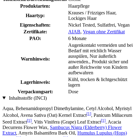
Produktarten:
Haarpflege
Krauses / Frizziges Haar,
Haartyp:
Lockiges Haar
Eigenschaften:
Nickel Tested, Sulfatfrei, Vegan
Zertifikate:
AIAB
,
Vegan ohne Zertifikat
PAO:
6 Monate
Augenkontakt vermeiden und bei
Bedarf mit reichlich Wasser
ausspülen, Nur äußerlich
Warnhinweis:
anwenden., Produkt sicher und
außer Reichweite von Kindern
aufbewahren
Kühl, trocken & lichtgeschützt
Lagerhinweis:
lagern
Verpackungsart:
Dose
Inhaltsstoffe (INCI)
Aqua, Behenamidopropyl Dimethylamine, Cetyl Alcohol, Myristyl
[1]
Alcohol, Avena Sativa (Oat) Kernel Extract
, Panicum Miliaceum
[1]
[1]
Seed Extract
, Vitis Vinifera (Grape) Leaf Extract
, Acacia
Decurrens Flower Wax,
Sambucus Nigra (Elderberry) Flower
Extract
, Amyris Balsamifera Bark Oil,
Humulus Lupulus (Hops)