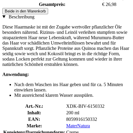
Gesamtpreis:
€ 26,98
Beide in den Warenkorb
Beschreibung
Diese Haarmaske ist mit der Zugabe wertvoller pflanzlicher Öle
besonders nährend. Rizinus- und Leinöl verleihen stumpfem sowie
strapaziertem Haar neue Lebenskraft, während Murumuru-Butter
das Haar vor schädlichen Umwelteinflüssen bewahrt und für
Spannkraft sorgt. Pflanzliche Proteine aus Quinoa machen das Haar
seidig sowie weich und Kokosöl bringt es in die richtige Form,
sodass Locken perfekt zur Geltung kommen und wieder in ihrer
natürlichen Schönheit erstrahlen können.
Anwendung:
Nach dem Waschen ins Haar geben und für ca. 5 Minuten
einwirken lassen.
Mit ausreichend klarem Wasser ausspülen.
Art.-Nr.:
XDK-BIV-6150332
Inhalt:
200 ml
EAN:
8059916150332
Marke:
MaterNatura
Konsistenz/Darreichungsform:
Creme