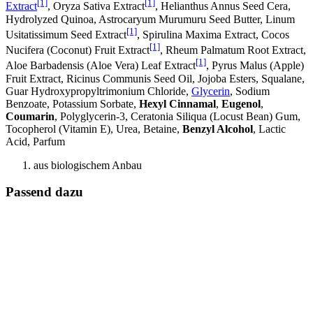
[1]
[1]
Extract
, Oryza Sativa Extract
, Helianthus Annus Seed Cera,
Hydrolyzed Quinoa, Astrocaryum Murumuru Seed Butter, Linum
[1]
Usitatissimum Seed Extract
, Spirulina Maxima Extract, Cocos
[1]
Nucifera (Coconut) Fruit Extract
, Rheum Palmatum Root Extract,
[1]
Aloe Barbadensis (Aloe Vera) Leaf Extract
, Pyrus Malus (Apple)
Fruit Extract, Ricinus Communis Seed Oil, Jojoba Esters, Squalane,
Guar Hydroxypropyltrimonium Chloride,
Glycerin
, Sodium
Benzoate, Potassium Sorbate,
Hexyl Cinnamal
,
Eugenol
,
Coumarin
, Polyglycerin-3, Ceratonia Siliqua (Locust Bean) Gum,
Tocopherol (Vitamin E), Urea, Betaine,
Benzyl Alcohol
, Lactic
Acid, Parfum
aus biologischem Anbau
Passend dazu