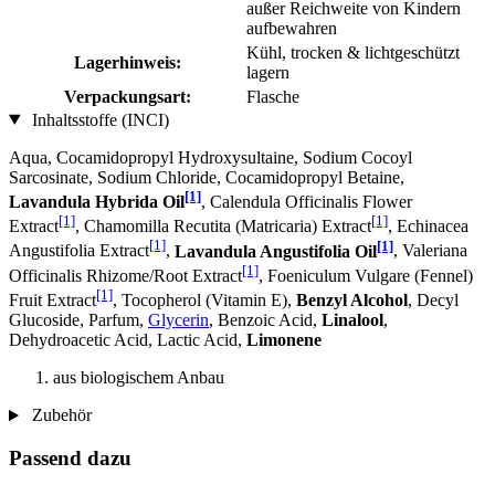
außer Reichweite von Kindern
aufbewahren
Kühl, trocken & lichtgeschützt
Lagerhinweis:
lagern
Verpackungsart:
Flasche
Inhaltsstoffe (INCI)
Aqua, Cocamidopropyl Hydroxysultaine, Sodium Cocoyl
Sarcosinate, Sodium Chloride, Cocamidopropyl Betaine,
[1]
Lavandula Hybrida Oil
, Calendula Officinalis Flower
[1]
[1]
Extract
, Chamomilla Recutita (Matricaria) Extract
, Echinacea
[1]
[1]
Angustifolia Extract
,
Lavandula Angustifolia Oil
, Valeriana
[1]
Officinalis Rhizome/Root Extract
, Foeniculum Vulgare (Fennel)
[1]
Fruit Extract
, Tocopherol (Vitamin E),
Benzyl Alcohol
, Decyl
Glucoside, Parfum,
Glycerin
, Benzoic Acid,
Linalool
,
Dehydroacetic Acid, Lactic Acid,
Limonene
aus biologischem Anbau
Zubehör
Passend dazu