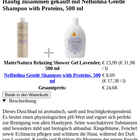
Häufig zusammen gekauft mit NeBiolina Gentle
Shampoo with Proteins, 500 ml
MaterNatura Relaxing Shower Gel Lavender,
€ 15,99
(€ 31,98
500 ml
/ l)
NeBiolina Gentle Shampoo with Proteins, 500
€ 8,69
ml
(€ 17,38 / l)
Gesamtpreis:
€ 24,68
Beide in den Warenkorb
Beschreibung
Dieses Duschbad ist aromatisch, sanft und feuchtigkeitsspendend.
Es besitzt einen physiologischen pH-Wert und eignet sich perfekt
zur Reinigung von allen Hauttypen. Seine waschaktiven Substanzen
sind besonders mild und biologisch abbaubar. Ringelblume, Fenchel
sowie Echinacea pflegen und schützen die Haut, während der Duft
von Lavendel, Kamille und Baldrian für Momente der reinen Freude