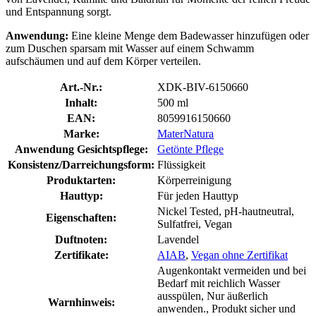
und Entspannung sorgt.
Anwendung:
Eine kleine Menge dem Badewasser hinzufügen oder
zum Duschen sparsam mit Wasser auf einem Schwamm
aufschäumen und auf dem Körper verteilen.
Art.-Nr.:
XDK-BIV-6150660
Inhalt:
500 ml
EAN:
8059916150660
Marke:
MaterNatura
Anwendung Gesichtspflege:
Getönte Pflege
Konsistenz/Darreichungsform:
Flüssigkeit
Produktarten:
Körperreinigung
Hauttyp:
Für jeden Hauttyp
Nickel Tested, pH-hautneutral,
Eigenschaften:
Sulfatfrei, Vegan
Duftnoten:
Lavendel
Zertifikate:
AIAB
,
Vegan ohne Zertifikat
Augenkontakt vermeiden und bei
Bedarf mit reichlich Wasser
ausspülen, Nur äußerlich
Warnhinweis:
anwenden., Produkt sicher und