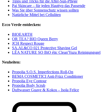
Tipps und Tricks für die After-Sun-Pflege
Pai Skincare – für jeden Hauttyp das Passende
Was Sie über Sonnenschutz wissen sollten
Natürliche Mittel bei Celluliten
Ecco Verde entdecken:
BIOEARTH
OR TEA? BIO Queen Berry
JCH Respect Rouge
SA.AL&CO 021 Protective Shaving Gel
LÉA NATURE SO BiO étic Clean'Yuzu Reinigungsgel
Neuheiten:
Propolia S.O.S. Imperfections Roll-On
BEMA COSMETICI Anti-Frizz Conditioner
Propolia Eye Contour
Propolia Body Scrub
Duftwasser Guave & Kokos – Isola Felice