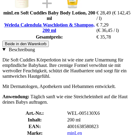
minLen Soft Cuddles Baby Body Lotion, 200
€ 28,49
(€ 142,45
ml
/ l)
Weleda Calendula Waschlotion & Shampoo,
€ 7,29
200 ml
(€ 36,45 / l)
Gesamtpreis:
€ 35,78
Beide in den Warenkorb
Beschreibung
Die Soft Cuddles Körperlotion ist wie eine zarte Umarmung für
empfindliche Babyhaut. Ihre cremige Formel verwöhnt sie mit
wertvoller Feuchtigkeit, schützt die Hautbarriere und sorgt für ein
samtweiches Hautgefühl.
Mit Dermatologen, Apothekern und Hebammen entwickelt.
Anwendung:
Täglich sanft wie eine Streicheleinheit auf die Haut
deines Babys auftragen.
Art.-Nr.:
WEL-005130X6
Inhalt:
200 ml
EAN:
4001638580823
Marke:
minLen