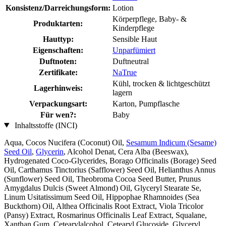
Konsistenz/Darreichungsform:
Lotion
Körperpflege, Baby- &
Produktarten:
Kinderpflege
Hauttyp:
Sensible Haut
Eigenschaften:
Unparfümiert
Duftnoten:
Duftneutral
Zertifikate:
NaTrue
Kühl, trocken & lichtgeschützt
Lagerhinweis:
lagern
Verpackungsart:
Karton, Pumpflasche
Für wen?:
Baby
Inhaltsstoffe (INCI)
Aqua, Cocos Nucifera (Coconut) Oil,
Sesamum Indicum (Sesame)
Seed Oil
,
Glycerin
, Alcohol Denat, Cera Alba (Beeswax),
Hydrogenated Coco-Glycerides, Borago Officinalis (Borage) Seed
Oil, Carthamus Tinctorius (Safflower) Seed Oil, Helianthus Annus
(Sunflower) Seed Oil, Theobroma Cocoa Seed Butter, Prunus
Amygdalus Dulcis (Sweet Almond) Oil, Glyceryl Stearate Se,
Linum Usitatissimum Seed Oil, Hippophae Rhamnoides (Sea
Buckthorn) Oil, Althea Officinalis Root Extract, Viola Tricolor
(Pansy) Extract, Rosmarinus Officinalis Leaf Extract, Squalane,
Xanthan Gum, Cetearylalcohol, Cetearyl Glucoside, Glyceryl