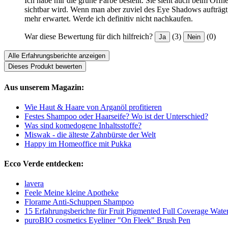
Ich habe mir die grüne Farbe bestellt. Sie sieht auch beim Öff
sichtbar wird. Wenn man aber zuviel des Eye Shadows aufträgt, 
mehr erwartet. Werde ich definitiv nicht nachkaufen.
War diese Bewertung für dich hilfreich?
(3)
(0)
Ja
Nein
Alle Erfahrungsberichte anzeigen
Dieses Produkt bewerten
Aus unserem Magazin:
Wie Haut & Haare von Arganöl profitieren
Festes Shampoo oder Haarseife? Wo ist der Unterschied?
Was sind komedogene Inhaltsstoffe?
Miswak - die älteste Zahnbürste der Welt
Happy im Homeoffice mit Pukka
Ecco Verde entdecken:
lavera
Feele Meine kleine Apotheke
Florame Anti-Schuppen Shampoo
15 Erfahrungsberichte für Fruit Pigmented Full Coverage Wate
puroBIO cosmetics Eyeliner "On Fleek" Brush Pen