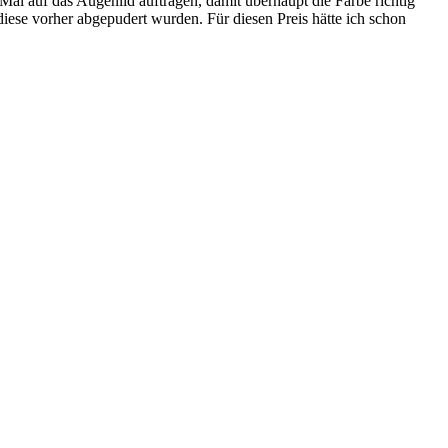
Mal auf das Augenlid auftragen, damit überhaupt die Farbe richtig
diese vorher abgepudert wurden. Für diesen Preis hätte ich schon