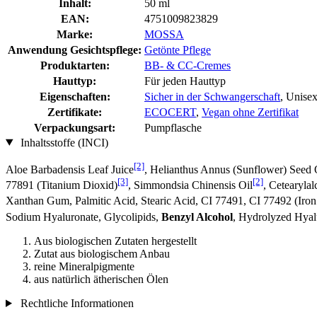
Inhalt:
50 ml
EAN:
4751009823829
Marke:
MOSSA
Anwendung Gesichtspflege:
Getönte Pflege
Produktarten:
BB- & CC-Cremes
Hauttyp:
Für jeden Hauttyp
Eigenschaften:
Sicher in der Schwangerschaft
, Unise
Zertifikate:
ECOCERT
,
Vegan ohne Zertifikat
Verpackungsart:
Pumpflasche
Inhaltsstoffe (INCI)
[2]
Aloe Barbadensis Leaf Juice
, Helianthus Annus (Sunflower) Seed 
[3]
[2]
77891 (Titanium Dioxid)
, Simmondsia Chinensis Oil
, Cetearyla
Xanthan Gum, Palmitic Acid, Stearic Acid, CI 77491, CI 77492 (Iro
Sodium Hyaluronate, Glycolipids,
Benzyl Alcohol
, Hydrolyzed Hyal
Aus biologischen Zutaten hergestellt
Zutat aus biologischem Anbau
reine Mineralpigmente
aus natürlich ätherischen Ölen
Rechtliche Informationen