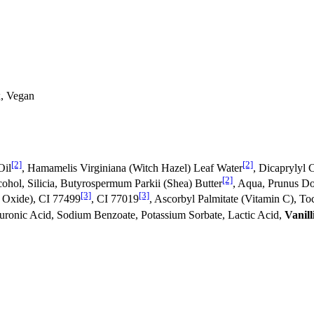
x, Vegan
[2]
[2]
Oil
, Hamamelis Virginiana (Witch Hazel) Leaf Water
, Dicaprylyl 
[2]
lcohol, Silicia, Butyrospermum Parkii (Shea) Butter
, Aqua, Prunus Do
[3]
[3]
n Oxide), CI 77499
, CI 77019
, Ascorbyl Palmitate (Vitamin C), T
uronic Acid, Sodium Benzoate, Potassium Sorbate, Lactic Acid,
Vanill