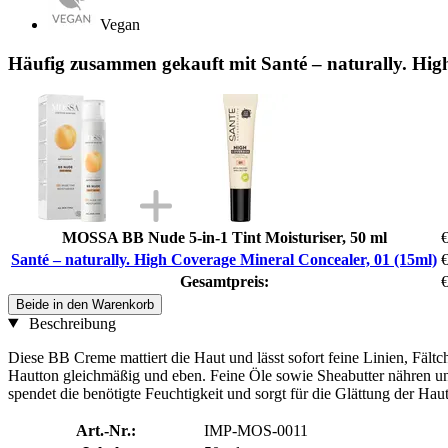
Vegan
Häufig zusammen gekauft mit Santé – naturally. Hig
MOSSA BB Nude 5-in-1 Tint Moisturiser, 50 ml
€
Santé – naturally. High Coverage Mineral Concealer, 01 (15ml)
€
Gesamtpreis:
€
Beide in den Warenkorb
Beschreibung
Diese BB Creme mattiert die Haut und lässt sofort feine Linien, Fäl
Hautton gleichmäßig und eben. Feine Öle sowie Sheabutter nähren un
spendet die benötigte Feuchtigkeit und sorgt für die Glättung der Hau
Art.-Nr.:
IMP-MOS-0011