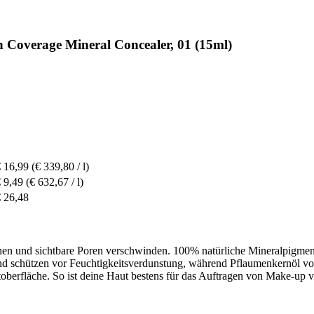
h Coverage Mineral Concealer, 01 (15ml)
 16,99
(€ 339,80 / l)
 9,49
(€ 632,67 / l)
 26,48
tchen und sichtbare Poren verschwinden. 100% natürliche Mineralpigmen
d schützen vor Feuchtigkeitsverdunstung, während Pflaumenkernöl vor 
toberfläche. So ist deine Haut bestens für das Auftragen von Make-up vo