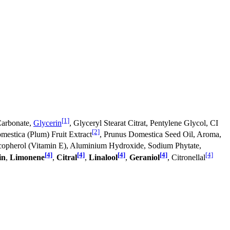
[1]
Carbonate,
Glycerin
, Glyceryl Stearat Citrat, Pentylene Glycol, CI
[2]
mestica (Plum) Fruit Extract
, Prunus Domestica Seed Oil, Aroma,
ocopherol (Vitamin E), Aluminium Hydroxide, Sodium Phytate,
[4]
[4]
[4]
[4]
[4]
in
,
Limonene
,
Citral
,
Linalool
,
Geraniol
, Citronellal