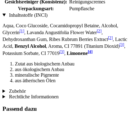
Gesichtsreiniger (Konsistenz):
Reinigungscremes
Verpackungsart:
Pumpflasche
Inhaltsstoffe (INCI)
Aqua, Coco Glucoside, Cocamidopropyl Betaine, Alcohol,
[1]
[2]
Glycerin
, Lavanda Angustifolia Flower Water
,
[2]
Dehydroxanthan Gum, Ribes Rubrum Berries Extract
, Lactic
[3]
Acid,
Benzyl Alcohol
, Aroma, CI 77891 (Titanium Dioxid)
,
[3]
[4]
Potassium Sorbate, CI 77019
,
Limonene
Zutat aus biologischem Anbau
aus ökologischem Anbau
mineralische Pigmente
aus ätherischen Ölen
Zubehör
Rechtliche Informationen
Passend dazu