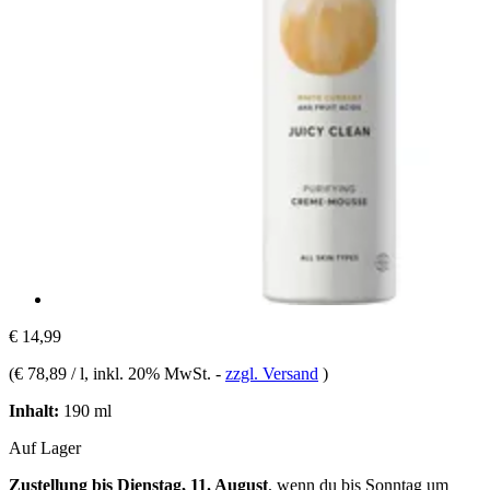
€ 14,99
(
€ 78,89 / l
, inkl. 20% MwSt.
-
zzgl. Versand
)
Inhalt:
190 ml
Auf Lager
Zustellung bis Dienstag, 11. August
, wenn du bis
Sonntag um