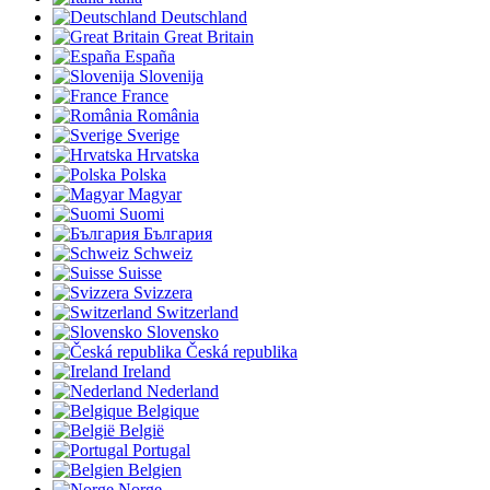
Deutschland
Great Britain
España
Slovenija
France
România
Sverige
Hrvatska
Polska
Magyar
Suomi
България
Schweiz
Suisse
Svizzera
Switzerland
Slovensko
Česká republika
Ireland
Nederland
Belgique
België
Portugal
Belgien
Norge