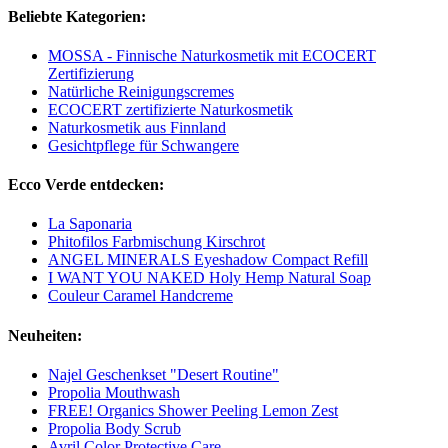
Beliebte Kategorien:
MOSSA - Finnische Naturkosmetik mit ECOCERT
Zertifizierung
Natürliche Reinigungscremes
ECOCERT zertifizierte Naturkosmetik
Naturkosmetik aus Finnland
Gesichtpflege für Schwangere
Ecco Verde entdecken:
La Saponaria
Phitofilos Farbmischung Kirschrot
ANGEL MINERALS Eyeshadow Compact Refill
I WANT YOU NAKED Holy Hemp Natural Soap
Couleur Caramel Handcreme
Neuheiten:
Najel Geschenkset "Desert Routine"
Propolia Mouthwash
FREE! Organics Shower Peeling Lemon Zest
Propolia Body Scrub
Avril Color Protective Care