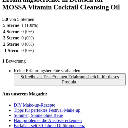
MOSSA Vitamin Cocktail Cleansing Oil
5,0
von 5 Sternen
5 Sterne
1
(100%)
4 Sterne
0
(0%)
3 Sterne
0
(0%)
2 Sterne
0
(0%)
1 Stern
0
(0%)
1
Bewertung
Keine Erfahrungsberichte vorhanden.
Schreibe als Erste*r einen Erfahrungsbericht für dieses
Produkt.
Aus unserem Magazin:
DIY Make-up-Rezepte
Tipps für perfektes Festival-Make-up
Sommer, Sonne ohne Reue
Hautprobleme: die Auslöser erkennen
Farfalla - seit 30 Jahren Duftkompetenz