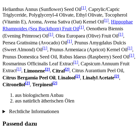
[1]
Helianthus Annus (Sunflower) Seed Oil
, Caprylic/Capric
Triglyceride, Polyglyceryl-4 Olivate, Ethyl Olivate, Tocopherol
[1]
(Vitamin E), Aroma, Avena Sativa (Oat) Kernel Oil
,
Hippophae
[1]
Rhamnoides (Sea Buckthorn) Fruit Oil
, Oenothera Biennis
[1]
[1]
(Evening Primrose) Oil
, Olea Europaea (Olive) Fruit Oil
,
[1]
Persea Gratissima (Avocado) Oil
, Prunus Amygdalus Dulcis
[1]
[1]
(Sweet Almond) Oil
, Prunus Armeniaca (Apricot) Kernel Oil
,
[1]
Prunus Domestica Seed Oil, Rubus Idaeus (Raspberry) Seed Oil
,
[1]
Rosmarinus Officinalis Leaf Extract
, Capsicum Annuum Fruit
[1]
[2]
[2]
Extract
,
Limonene
,
Citral
, Citrus Aurantium Peel Oil,
[2]
[2]
Citrus Bergamia Peel Oil
,
Linalool
,
Linalyl Acetate
,
[2]
[2]
Citronellol
,
Terpineol
aus biologischem Anbau
aus natürlich ätherischen Ölen
Rechtliche Informationen
Passend dazu