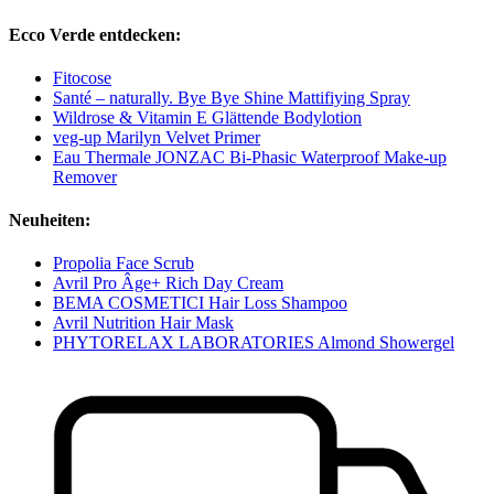
Ecco Verde entdecken:
Fitocose
Santé – naturally. Bye Bye Shine Mattifiying Spray
Wildrose & Vitamin E Glättende Bodylotion
veg-up Marilyn Velvet Primer
Eau Thermale JONZAC Bi-Phasic Waterproof Make-up
Remover
Neuheiten:
Propolia Face Scrub
Avril Pro Âge+ Rich Day Cream
BEMA COSMETICI Hair Loss Shampoo
Avril Nutrition Hair Mask
PHYTORELAX LABORATORIES Almond Showergel