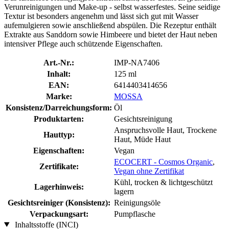
Verunreinigungen und Make-up - selbst wasserfestes. Seine seidige
Textur ist besonders angenehm und lässt sich gut mit Wasser
aufemulgieren sowie anschließend abspülen. Die Rezeptur enthält
Extrakte aus Sanddorn sowie Himbeere und bietet der Haut neben
intensiver Pflege auch schützende Eigenschaften.
Art.-Nr.:
IMP-NA7406
Inhalt:
125 ml
EAN:
6414403414656
Marke:
MOSSA
Konsistenz/Darreichungsform:
Öl
Produktarten:
Gesichtsreinigung
Anspruchsvolle Haut, Trockene
Hauttyp:
Haut, Müde Haut
Eigenschaften:
Vegan
ECOCERT - Cosmos Organic
,
Zertifikate:
Vegan ohne Zertifikat
Kühl, trocken & lichtgeschützt
Lagerhinweis:
lagern
Gesichtsreiniger (Konsistenz):
Reinigungsöle
Verpackungsart:
Pumpflasche
Inhaltsstoffe (INCI)