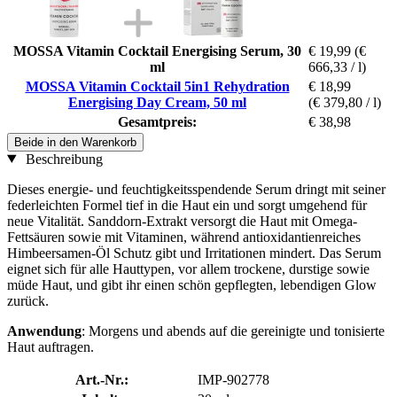
MOSSA Vitamin Cocktail Energising Serum, 30
€ 19,99
(€
ml
666,33 / l)
MOSSA Vitamin Cocktail 5in1 Rehydration
€ 18,99
Energising Day Cream, 50 ml
(€ 379,80 / l)
Gesamtpreis:
€ 38,98
Beide in den Warenkorb
Beschreibung
Dieses energie- und feuchtigkeitsspendende Serum dringt mit seiner
federleichten Formel tief in die Haut ein und sorgt umgehend für
neue Vitalität. Sanddorn-Extrakt versorgt die Haut mit Omega-
Fettsäuren sowie mit Vitaminen, während antioxidantienreiches
Himbeersamen-Öl Schutz gibt und Irritationen mindert. Das Serum
eignet sich für alle Hauttypen, vor allem trockene, durstige sowie
müde Haut, und gibt ihr einen schön gepflegten, lebendigen Glow
zurück.
Anwendung
: Morgens und abends auf die gereinigte und tonisierte
Haut auftragen.
Art.-Nr.:
IMP-902778