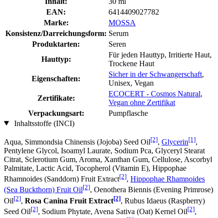
Inhalt:
30 ml
EAN:
6414409027782
Marke:
MOSSA
Konsistenz/Darreichungsform:
Serum
Produktarten:
Seren
Für jeden Hauttyp, Irritierte Haut,
Hauttyp:
Trockene Haut
Sicher in der Schwangerschaft
,
Eigenschaften:
Unisex, Vegan
ECOCERT - Cosmos Natural
,
Zertifikate:
Vegan ohne Zertifikat
Verpackungsart:
Pumpflasche
Inhaltsstoffe (INCI)
[2]
[1]
Aqua, Simmondsia Chinensis (Jojoba) Seed Oil
,
Glycerin
,
Pentylene Glycol, Isoamyl Laurate, Sodium Pca, Glyceryl Stearat
Citrat, Sclerotium Gum, Aroma, Xanthan Gum, Cellulose, Ascorbyl
Palmitate, Lactic Acid, Tocopherol (Vitamin E), Hippophae
[2]
Rhamnoides (Sanddorn) Fruit Extract
,
Hippophae Rhamnoides
[2]
(Sea Buckthorn) Fruit Oil
, Oenothera Biennis (Evening Primrose)
[2]
[2]
Oil
,
Rosa Canina Fruit Extract
, Rubus Idaeus (Raspberry)
[2]
[2]
Seed Oil
, Sodium Phytate, Avena Sativa (Oat) Kernel Oil
,