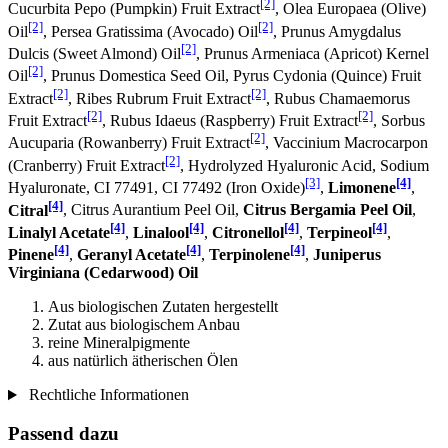
[2]
Cucurbita Pepo (Pumpkin) Fruit Extract
, Olea Europaea (Olive)
[2]
[2]
Oil
, Persea Gratissima (Avocado) Oil
, Prunus Amygdalus
[2]
Dulcis (Sweet Almond) Oil
, Prunus Armeniaca (Apricot) Kernel
[2]
Oil
, Prunus Domestica Seed Oil, Pyrus Cydonia (Quince) Fruit
[2]
[2]
Extract
, Ribes Rubrum Fruit Extract
, Rubus Chamaemorus
[2]
[2]
Fruit Extract
, Rubus Idaeus (Raspberry) Fruit Extract
, Sorbus
[2]
Aucuparia (Rowanberry) Fruit Extract
, Vaccinium Macrocarpon
[2]
(Cranberry) Fruit Extract
, Hydrolyzed Hyaluronic Acid, Sodium
[3]
[4]
Hyaluronate, CI 77491, CI 77492 (Iron Oxide)
,
Limonene
,
[4]
Citral
, Citrus Aurantium Peel Oil,
Citrus Bergamia Peel Oil
,
[4]
[4]
[4]
[4]
Linalyl Acetate
,
Linalool
,
Citronellol
,
Terpineol
,
[4]
[4]
[4]
Pinene
,
Geranyl Acetate
,
Terpinolene
,
Juniperus
Virginiana (Cedarwood) Oil
Aus biologischen Zutaten hergestellt
Zutat aus biologischem Anbau
reine Mineralpigmente
aus natürlich ätherischen Ölen
Rechtliche Informationen
Passend dazu