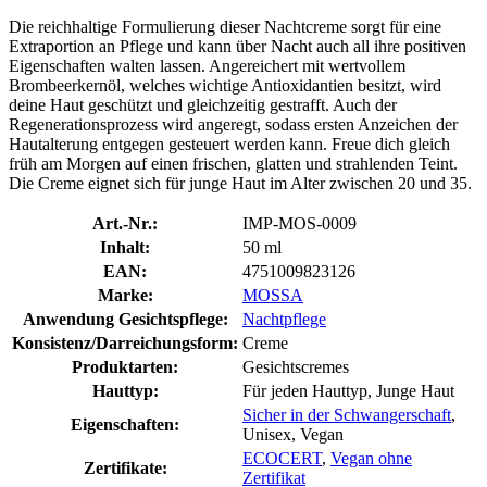
Die reichhaltige Formulierung dieser Nachtcreme sorgt für eine
Extraportion an Pflege und kann über Nacht auch all ihre positiven
Eigenschaften walten lassen. Angereichert mit wertvollem
Brombeerkernöl, welches wichtige Antioxidantien besitzt, wird
deine Haut geschützt und gleichzeitig gestrafft. Auch der
Regenerationsprozess wird angeregt, sodass ersten Anzeichen der
Hautalterung entgegen gesteuert werden kann. Freue dich gleich
früh am Morgen auf einen frischen, glatten und strahlenden Teint.
Die Creme eignet sich für junge Haut im Alter zwischen 20 und 35.
Art.-Nr.:
IMP-MOS-0009
Inhalt:
50 ml
EAN:
4751009823126
Marke:
MOSSA
Anwendung Gesichtspflege:
Nachtpflege
Konsistenz/Darreichungsform:
Creme
Produktarten:
Gesichtscremes
Hauttyp:
Für jeden Hauttyp, Junge Haut
Sicher in der Schwangerschaft
,
Eigenschaften:
Unisex, Vegan
ECOCERT
,
Vegan ohne
Zertifikate:
Zertifikat