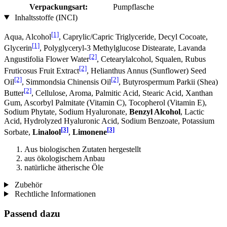
Verpackungsart:
Pumpflasche
Inhaltsstoffe (INCI)
[1]
Aqua, Alcohol
, Caprylic/Capric Triglyceride, Decyl Cocoate,
[1]
Glycerin
, Polyglyceryl-3 Methylglucose Distearate, Lavanda
[2]
Angustifolia Flower Water
, Cetearylalcohol, Squalen, Rubus
[2]
Fruticosus Fruit Extract
, Helianthus Annus (Sunflower) Seed
[2]
[2]
Oil
, Simmondsia Chinensis Oil
, Butyrospermum Parkii (Shea)
[2]
Butter
, Cellulose, Aroma, Palmitic Acid, Stearic Acid, Xanthan
Gum, Ascorbyl Palmitate (Vitamin C), Tocopherol (Vitamin E),
Sodium Phytate, Sodium Hyaluronate,
Benzyl Alcohol
, Lactic
Acid, Hydrolyzed Hyaluronic Acid, Sodium Benzoate, Potassium
[3]
[3]
Sorbate,
Linalool
,
Limonene
Aus biologischen Zutaten hergestellt
aus ökologischem Anbau
natürliche ätherische Öle
Zubehör
Rechtliche Informationen
Passend dazu