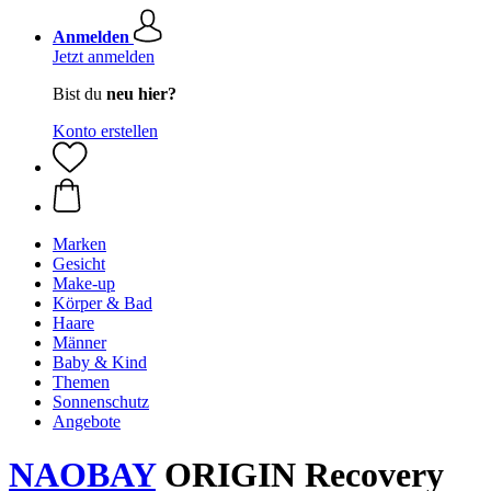
Anmelden
Jetzt anmelden
Bist du
neu hier?
Konto erstellen
Marken
Gesicht
Make-up
Körper & Bad
Haare
Männer
Baby & Kind
Themen
Sonnenschutz
Angebote
NAOBAY
ORIGIN Recovery