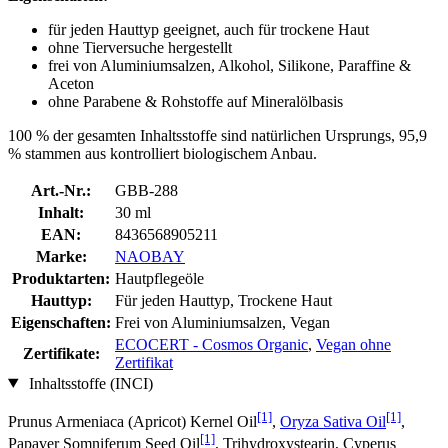
für jeden Hauttyp geeignet, auch für trockene Haut
ohne Tierversuche hergestellt
frei von Aluminiumsalzen, Alkohol, Silikone, Paraffine &
Aceton
ohne Parabene & Rohstoffe auf Mineralölbasis
100 % der gesamten Inhaltsstoffe sind natürlichen Ursprungs, 95,9
% stammen aus kontrolliert biologischem Anbau.
Art.-Nr.:
GBB-288
Inhalt:
30 ml
EAN:
8436568905211
Marke:
NAOBAY
Produktarten:
Hautpflegeöle
Hauttyp:
Für jeden Hauttyp, Trockene Haut
Eigenschaften:
Frei von Aluminiumsalzen, Vegan
ECOCERT - Cosmos Organic
,
Vegan ohne
Zertifikate:
Zertifikat
Inhaltsstoffe (INCI)
[1]
[1]
Prunus Armeniaca (Apricot) Kernel Oil
,
Oryza Sativa Oil
,
[1]
Papaver Somniferum Seed Oil
, Trihydroxystearin, Cyperus