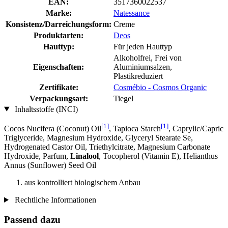
EAN:
3517360022537
Marke:
Natessance
Konsistenz/Darreichungsform:
Creme
Produktarten:
Deos
Hauttyp:
Für jeden Hauttyp
Alkoholfrei, Frei von
Eigenschaften:
Aluminiumsalzen,
Plastikreduziert
Zertifikate:
Cosmébio - Cosmos Organic
Verpackungsart:
Tiegel
Inhaltsstoffe (INCI)
[1]
[1]
Cocos Nucifera (Coconut) Oil
, Tapioca Starch
, Caprylic/Capric
Triglyceride, Magnesium Hydroxide, Glyceryl Stearate Se,
Hydrogenated Castor Oil, Triethylcitrate, Magnesium Carbonate
Hydroxide, Parfum,
Linalool
, Tocopherol (Vitamin E), Helianthus
Annus (Sunflower) Seed Oil
aus kontrolliert biologischem Anbau
Rechtliche Informationen
Passend dazu