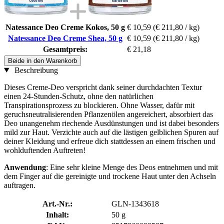
Natessance Deo Creme Kokos, 50 g
€ 10,59
(€ 211,80 / kg)
Natessance Deo Creme Shea, 50 g
€ 10,59
(€ 211,80 / kg)
Gesamtpreis:
€ 21,18
Beide in den Warenkorb
Beschreibung
Dieses Creme-Deo verspricht dank seiner durchdachten Textur
einen 24-Stunden-Schutz, ohne den natürlichen
Transpirationsprozess zu blockieren. Ohne Wasser, dafür mit
geruchsneutralisierenden Pflanzenölen angereichert, absorbiert das
Deo unangenehm riechende Ausdünstungen und ist dabei besonders
mild zur Haut. Verzichte auch auf die lästigen gelblichen Spuren auf
deiner Kleidung und erfreue dich stattdessen an einem frischen und
wohlduftenden Auftreten!
Anwendung
: Eine sehr kleine Menge des Deos entnehmen und mit
dem Finger auf die gereinigte und trockene Haut unter den Achseln
auftragen.
Art.-Nr.:
GLN-1343618
Inhalt:
50 g