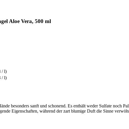
el Aloe Vera, 500 ml
 / l)
 / l)
Hände besonders sanft und schonend. Es enthält weder Sulfate noch Pa
legende Eigenschaften, während der zart blumige Duft die Sinne verwöh