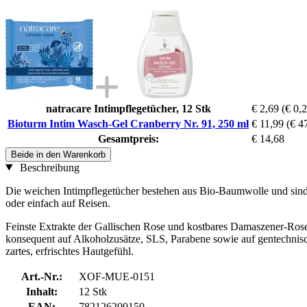
natracare Intimpflegetücher, 12 Stk
€ 2,69
(€ 0,2
Bioturm Intim Wasch-Gel Cranberry Nr. 91, 250 ml
€ 11,99
(€ 47
Gesamtpreis:
€ 14,68
Beide in den Warenkorb
Beschreibung
Die weichen Intimpflegetücher bestehen aus Bio-Baumwolle und sind k
oder einfach auf Reisen.
Feinste Extrakte der Gallischen Rose und kostbares Damaszener-Rose
konsequent auf Alkoholzusätze, SLS, Parabene sowie auf gentechnisch 
zartes, erfrischtes Hautgefühl.
Art.-Nr.:
XOF-MUE-0151
Inhalt:
12 Stk
EAN:
782126200150