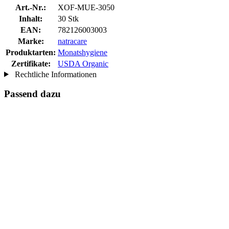
Art.-Nr.:
XOF-MUE-3050
Inhalt:
30 Stk
EAN:
782126003003
Marke:
natracare
Produktarten:
Monatshygiene
Zertifikate:
USDA Organic
Rechtliche Informationen
Passend dazu