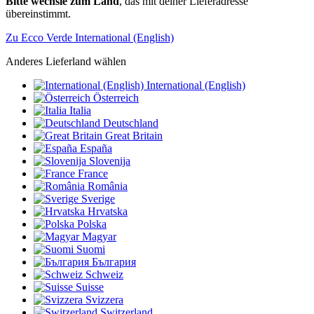
Bitte wechsle zum Land
, das mit deiner Lieferadresse
übereinstimmt.
Zu Ecco Verde International (English)
Anderes Lieferland wählen
International (English)
Österreich
Italia
Deutschland
Great Britain
España
Slovenija
France
România
Sverige
Hrvatska
Polska
Magyar
Suomi
България
Schweiz
Suisse
Svizzera
Switzerland