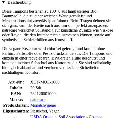
Beschreibung
Diese Tampons bestehen zu 100 % aus langfaseriger Bio-
Baumwolle, die zu einer weichen Watte gerollt ist und
Menstruationsblut zuverlässig aufnimmt. Beim Tragen dehnen sie
sich ganz sanft der Breite nach aus, um sich perfekt anzupassen.
natracare verzichtet vollständig auf künstliche Zusätze wie Viskose
oder Rayon, die den Intimbereich austrocknen können, sowie auf
synthetische Schleierhüllen aus Kunststoff.
Die vegane Rezeptur wird chlorfrei gefertigt und kommt ohne
Parfüm, Farbstoffe oder Pestizidrückstände aus. Die Tampons sind
einzeln in einer recyclebaren, BPA-freien Hülle geschützt und
kommen in einer Schachtel aus Karton zu dir. Sie sind vollständig
biologisch abbaubar und vereinen verlässliche Sicherheit mit
nachhaltigem Komfort.
Art.-Nr.:
XOF-MUE-1000
Inhalt:
20 Stk
EAN:
782126001009
Marke:
natracare
Produktarten:
Monatshygiene
Eigenschaften:
Plastikfrei, Vegan
USDA Organic
,
Soil Association - Cosmos