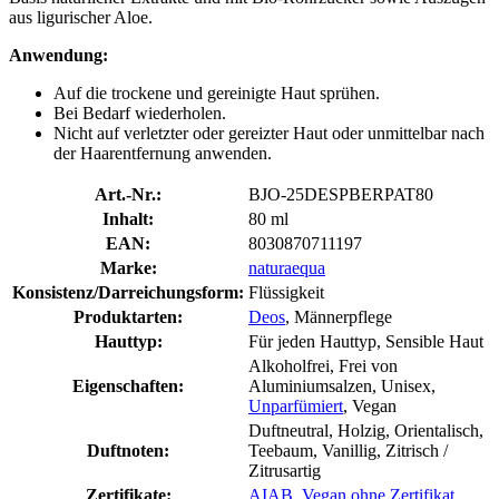
aus ligurischer Aloe.
Anwendung:
Auf die trockene und gereinigte Haut sprühen.
Bei Bedarf wiederholen.
Nicht auf verletzter oder gereizter Haut oder unmittelbar nach
der Haarentfernung anwenden.
Art.-Nr.:
BJO-25DESPBERPAT80
Inhalt:
80 ml
EAN:
8030870711197
Marke:
naturaequa
Konsistenz/Darreichungsform:
Flüssigkeit
Produktarten:
Deos
, Männerpflege
Hauttyp:
Für jeden Hauttyp, Sensible Haut
Alkoholfrei, Frei von
Eigenschaften:
Aluminiumsalzen, Unisex,
Unparfümiert
, Vegan
Duftneutral, Holzig, Orientalisch,
Duftnoten:
Teebaum, Vanillig, Zitrisch /
Zitrusartig
Zertifikate:
AIAB
,
Vegan ohne Zertifikat