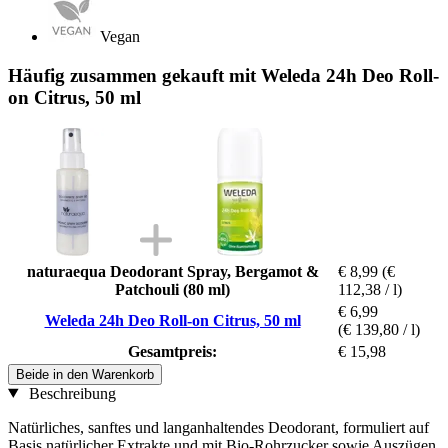
Vegan
Häufig zusammen gekauft mit Weleda 24h Deo Roll-
on Citrus, 50 ml
naturaequa Deodorant Spray, Bergamot &
€ 8,99
(€
Patchouli (80 ml)
112,38 / l)
€ 6,99
Weleda 24h Deo Roll-on Citrus, 50 ml
(€ 139,80 / l)
Gesamtpreis:
€ 15,98
Beide in den Warenkorb
Beschreibung
Natürliches, sanftes und langanhaltendes Deodorant, formuliert auf
Basis natürlicher Extrakte und mit Bio-Rohrzucker sowie Auszügen