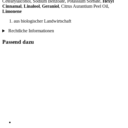
Cetearylalcohol, Sodium Benzoate, Potassium Sorbate,
Hexyl
Cinnamal
,
Linalool
,
Geraniol
, Citrus Aurantium Peel Oil,
Limonene
aus biologischer Landwirtschaft
Rechtliche Informationen
Passend dazu