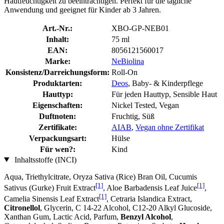
Hautfeuchtigkeit zu beeinträchtigen. Perfekt für die tägliche
Anwendung und geeignet für Kinder ab 3 Jahren.
Art.-Nr.:
XBO-GP-NEB01
Inhalt:
75 ml
EAN:
8056121560017
Marke:
NeBiolina
Konsistenz/Darreichungsform:
Roll-On
Produktarten:
Deos
, Baby- & Kinderpflege
Hauttyp:
Für jeden Hauttyp, Sensible Haut
Eigenschaften:
Nickel Tested, Vegan
Duftnoten:
Fruchtig, Süß
Zertifikate:
AIAB
,
Vegan ohne Zertifikat
Verpackungsart:
Hülse
Für wen?:
Kind
Inhaltsstoffe (INCI)
Aqua, Triethylcitrate, Oryza Sativa (Rice) Bran Oil, Cucumis
[1]
[1]
Sativus (Gurke) Fruit Extract
, Aloe Barbadensis Leaf Juice
,
[1]
Camelia Sinensis Leaf Extract
, Cetraria Islandica Extract,
Citronellol
, Glycerin, C 14-22 Alcohol, C12-20 Alkyl Glucoside,
Xanthan Gum, Lactic Acid, Parfum,
Benzyl Alcohol
,