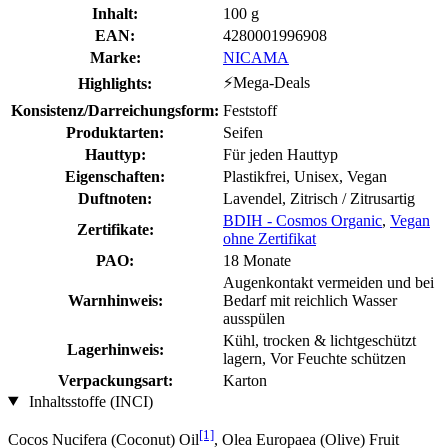
Inhalt:
100 g
EAN:
4280001996908
Marke:
NICAMA
⚡Mega-Deals
Highlights:
Konsistenz/Darreichungsform:
Feststoff
Produktarten:
Seifen
Hauttyp:
Für jeden Hauttyp
Eigenschaften:
Plastikfrei, Unisex, Vegan
Duftnoten:
Lavendel, Zitrisch / Zitrusartig
BDIH - Cosmos Organic
,
Vegan
Zertifikate:
ohne Zertifikat
PAO:
18 Monate
Augenkontakt vermeiden und bei
Warnhinweis:
Bedarf mit reichlich Wasser
ausspülen
Kühl, trocken & lichtgeschützt
Lagerhinweis:
lagern, Vor Feuchte schützen
Verpackungsart:
Karton
Inhaltsstoffe (INCI)
[1]
Cocos Nucifera (Coconut) Oil
, Olea Europaea (Olive) Fruit