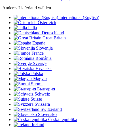
Anderes Lieferland wählen
International (English)
Österreich
Italia
Deutschland
Great Britain
España
Slovenija
France
România
Sverige
Hrvatska
Polska
Magyar
Suomi
България
Schweiz
Suisse
Svizzera
Switzerland
Slovensko
Česká republika
Ireland