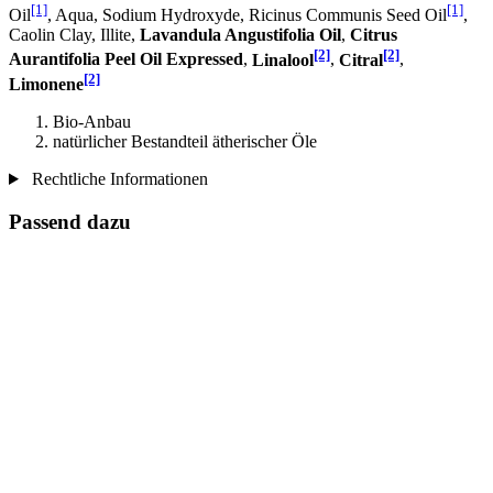
[1]
[1]
Oil
, Aqua, Sodium Hydroxyde, Ricinus Communis Seed Oil
,
Caolin Clay, Illite,
Lavandula Angustifolia Oil
,
Citrus
[2]
[2]
Aurantifolia Peel Oil Expressed
,
Linalool
,
Citral
,
[2]
Limonene
Bio-Anbau
natürlicher Bestandteil ätherischer Öle
Rechtliche Informationen
Passend dazu