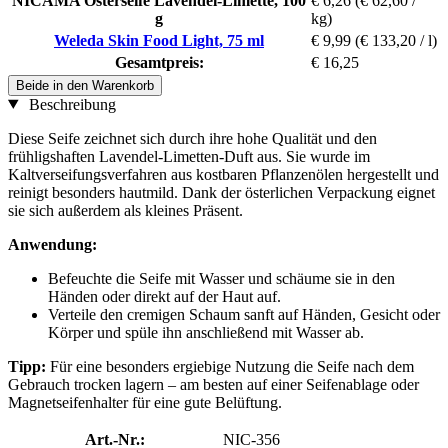
NICAMA Osterseife Lavendel-Limette, 100
€ 6,26
(€ 62,60 /
g
kg)
Weleda Skin Food Light, 75 ml
€ 9,99
(€ 133,20 / l)
Gesamtpreis:
€ 16,25
Beide in den Warenkorb
Beschreibung
Diese Seife zeichnet sich durch ihre hohe Qualität und den
frühligshaften Lavendel-Limetten-Duft aus. Sie wurde im
Kaltverseifungsverfahren aus kostbaren Pflanzenölen hergestellt und
reinigt besonders hautmild. Dank der österlichen Verpackung eignet
sie sich außerdem als kleines Präsent.
Anwendung:
Befeuchte die Seife mit Wasser und schäume sie in den
Händen oder direkt auf der Haut auf.
Verteile den cremigen Schaum sanft auf Händen, Gesicht oder
Körper und spüle ihn anschließend mit Wasser ab.
Tipp:
Für eine besonders ergiebige Nutzung die Seife nach dem
Gebrauch trocken lagern – am besten auf einer Seifenablage oder
Magnetseifenhalter für eine gute Belüftung.
Art.-Nr.:
NIC-356