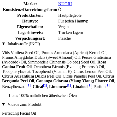
Marke:
NUORI
Konsistenz/Darreichungsform:
Öl
Produktarten:
Hautpflegeöle
Hauttyp:
Für jeden Hauttyp
Eigenschaften:
Vegan
Lagerhinweis:
Trocken lagern
Verpackungsart:
Flasche
Inhaltsstoffe (INCI)
Vitis Vinifera Seed Oil, Prunus Armeniaca (Apricot) Kernel Oil,
Prunus Amygdalus Dulcis (Sweet Almond) Oil, Persea Gratissima
(Avocado) Oil, Simmondsia Chinensis (Jojoba) Seed Oil,
Rosa
Canina Fruit Oil
, Oenothera Biennis (Evening Primrose) Oil,
Tocopherylacetat, Tocopherol (Vitamin E), Citrus Lemon Peel Oil,
Citrus Aurantium Dulcis Peel Oil
, Citrus Paradisi Peel Oil,
Citrus
Bergamia Peel Oil
,
Cananga Odorata (Ylang Ylang) Flower Oil
,
[1]
[1]
[1]
[1]
[1]
Benzylbenzoat
,
Citral
,
Limonene
,
Linalool
, Parfum
aus 100% natürlichen ätherischen Ölen
Videos zum Produkt
Perfecting Facial Oil