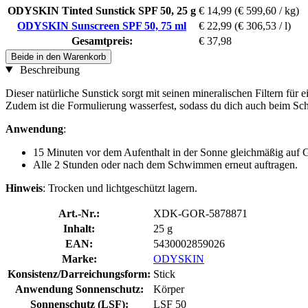
ODYSKIN Tinted Sunstick SPF 50, 25 g
€ 14,99
(€ 599,60 / kg)
ODYSKIN Sunscreen SPF 50, 75 ml
€ 22,99
(€ 306,53 / l)
Gesamtpreis:
€ 37,98
Beide in den Warenkorb
Beschreibung
Dieser natürliche Sunstick sorgt mit seinen mineralischen Filtern für 
Zudem ist die Formulierung wasserfest, sodass du dich auch beim Sc
Anwendung
:
15 Minuten vor dem Aufenthalt in der Sonne gleichmäßig auf G
Alle 2 Stunden oder nach dem Schwimmen erneut auftragen.
Hinweis
: Trocken und lichtgeschützt lagern.
Art.-Nr.:
XDK-GOR-5878871
Inhalt:
25 g
EAN:
5430002859026
Marke:
ODYSKIN
Konsistenz/Darreichungsform:
Stick
Anwendung Sonnenschutz:
Körper
Sonnenschutz (LSF):
LSF 50