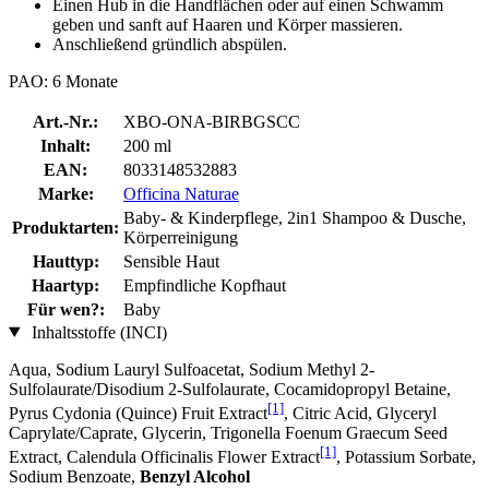
Einen Hub in die Handflächen oder auf einen Schwamm
geben und sanft auf Haaren und Körper massieren.
Anschließend gründlich abspülen.
PAO: 6 Monate
Art.-Nr.:
XBO-ONA-BIRBGSCC
Inhalt:
200 ml
EAN:
8033148532883
Marke:
Officina Naturae
Baby- & Kinderpflege, 2in1 Shampoo & Dusche,
Produktarten:
Körperreinigung
Hauttyp:
Sensible Haut
Haartyp:
Empfindliche Kopfhaut
Für wen?:
Baby
Inhaltsstoffe (INCI)
Aqua, Sodium Lauryl Sulfoacetat, Sodium Methyl 2-
Sulfolaurate/Disodium 2-Sulfolaurate, Cocamidopropyl Betaine,
[1]
Pyrus Cydonia (Quince) Fruit Extract
, Citric Acid, Glyceryl
Caprylate/Caprate, Glycerin, Trigonella Foenum Graecum Seed
[1]
Extract, Calendula Officinalis Flower Extract
, Potassium Sorbate,
Sodium Benzoate,
Benzyl Alcohol