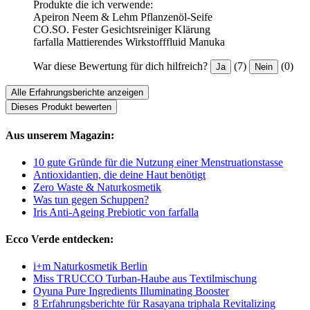
Produkte die ich verwende:
Apeiron Neem & Lehm Pflanzenöl-Seife
CO.SO. Fester Gesichtsreiniger Klärung
farfalla Mattierendes Wirkstofffluid Manuka
War diese Bewertung für dich hilfreich?
(7)
(0)
Ja
Nein
Alle Erfahrungsberichte anzeigen
Dieses Produkt bewerten
Aus unserem Magazin:
10 gute Gründe für die Nutzung einer Menstruationstasse
Antioxidantien, die deine Haut benötigt
Zero Waste & Naturkosmetik
Was tun gegen Schuppen?
Iris Anti-Ageing Prebiotic von farfalla
Ecco Verde entdecken:
i+m Naturkosmetik Berlin
Miss TRUCCO Turban-Haube aus Textilmischung
Oyuna Pure Ingredients Illuminating Booster
8 Erfahrungsberichte für Rasayana triphala Revitalizing