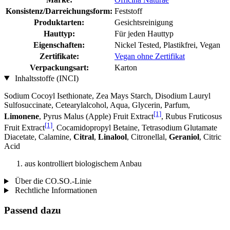
Konsistenz/Darreichungsform:
Feststoff
Produktarten:
Gesichtsreinigung
Hauttyp:
Für jeden Hauttyp
Eigenschaften:
Nickel Tested, Plastikfrei, Vegan
Zertifikate:
Vegan ohne Zertifikat
Verpackungsart:
Karton
Inhaltsstoffe (INCI)
Sodium Cocoyl Isethionate, Zea Mays Starch, Disodium Lauryl
Sulfosuccinate, Cetearylalcohol, Aqua, Glycerin, Parfum,
[1]
Limonene
, Pyrus Malus (Apple) Fruit Extract
, Rubus Fruticosus
[1]
Fruit Extract
, Cocamidopropyl Betaine, Tetrasodium Glutamate
Diacetate, Calamine,
Citral
,
Linalool
, Citronellal,
Geraniol
, Citric
Acid
aus kontrolliert biologischem Anbau
Über die CO.SO.-Linie
Rechtliche Informationen
Passend dazu