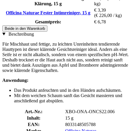
Klärung, 15 g
kg)
€ 3,39
Officina Naturae Fester Intimreiniger, 15 g
(€ 226,00 / kg)
Gesamtpreis:
€ 6,78
Beide in den Warenkorb
Beschreibung
Für Mischhaut und fettige, zu leichten Unreinheiten tendierende
Hauttypen ist dieser klärende Gesichtsreiniger ideal. Anders als eine
Seife ist er nicht alkalisch, sondern von einem spezifischen pH-Wert.
Deshalb trocknet er die Haut auch nicht aus, sondern reinigt sanft
und bietet dank Auszügen aus Apfel und Brombeere adstringierende
sowie klärende Eigenschaften.
Anwendung:
Das Produkt anfeuchten und in den Händen aufschäumen.
Mit dem weichen Schaum sanft das Gesicht massieren und
anschließend gut abspülen.
Art.-Nr.:
XBO-ONA-ONCS22.006
Inhalt:
15 g
EAN:
8033148505788
Marke:
Officina Naturae