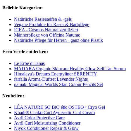
Beliebte Kategorien:
Natürliche Rasierseifen & -gels
Vegane Produkte für Rasur & Bartpflege
ICEA - Cosmos Natural zertifiziert
Männerpflege von Officina Naturae
Natürliche Pflege für Herren - ganz ohne Plastik
Ecco Verde entdecken:
Le Erbe di Janas
MÁDARA Organic Skincare Healthy Glow Self Tan Serum
Himalaya's Dreams Energyliner SERENITY
farfalla Aroma-Duftset Lavender Nights
namaki Magical Worlds Skin Colour Pencils Set
Neuheiten:
LÉA NATURE SO BiO étic OSTEO+ Cryo Gel
Khadi® ChakraCurl Ayurvedic Curl Cream
Avril Color Protective Care
Avril Curl Moisturizing Conditioner
Niyok Conditioner Repair & Glow