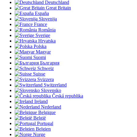
Deutschland
Great Britain
España
Slovenija
France
România
Sverige
Hrvatska
Polska
Magyar
Suomi
България
Schweiz
Suisse
Svizzera
Switzerland
Slovensko
Česká republika
Ireland
Nederland
Belgique
België
Portugal
Belgien
Norge