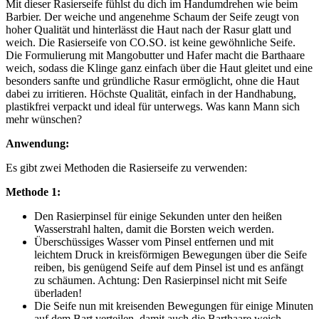
Mit dieser Rasierseife fühlst du dich im Handumdrehen wie beim
Barbier. Der weiche und angenehme Schaum der Seife zeugt von
hoher Qualität und hinterlässt die Haut nach der Rasur glatt und
weich. Die Rasierseife von CO.SO. ist keine gewöhnliche Seife.
Die Formulierung mit Mangobutter und Hafer macht die Barthaare
weich, sodass die Klinge ganz einfach über die Haut gleitet und eine
besonders sanfte und gründliche Rasur ermöglicht, ohne die Haut
dabei zu irritieren. Höchste Qualität, einfach in der Handhabung,
plastikfrei verpackt und ideal für unterwegs. Was kann Mann sich
mehr wünschen?
Anwendung:
Es gibt zwei Methoden die Rasierseife zu verwenden:
Methode 1:
Den Rasierpinsel für einige Sekunden unter den heißen
Wasserstrahl halten, damit die Borsten weich werden.
Überschüssiges Wasser vom Pinsel entfernen und mit
leichtem Druck in kreisförmigen Bewegungen über die Seife
reiben, bis genügend Seife auf dem Pinsel ist und es anfängt
zu schäumen. Achtung: Den Rasierpinsel nicht mit Seife
überladen!
Die Seife nun mit kreisenden Bewegungen für einige Minuten
auf dem Bart verteilen, damit auch die Barthaare weich