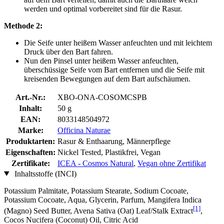
werden und optimal vorbereitet sind für die Rasur.
Methode 2:
Die Seife unter heißem Wasser anfeuchten und mit leichtem
Druck über den Bart fahren.
Nun den Pinsel unter heißem Wasser anfeuchten,
überschüssige Seife vom Bart entfernen und die Seife mit
kreisenden Bewegungen auf dem Bart aufschäumen.
Art.-Nr.:
XBO-ONA-COSOMCSPB
Inhalt:
50 g
EAN:
8033148504972
Marke:
Officina Naturae
Produktarten:
Rasur & Enthaarung, Männerpflege
Eigenschaften:
Nickel Tested, Plastikfrei, Vegan
Zertifikate:
ICEA - Cosmos Natural
,
Vegan ohne Zertifikat
Inhaltsstoffe (INCI)
Potassium Palmitate, Potassium Stearate, Sodium Cocoate,
Potassium Cocoate, Aqua, Glycerin, Parfum, Mangifera Indica
[1]
(Magno) Seed Butter, Avena Sativa (Oat) Leaf/Stalk Extract
,
Cocos Nucifera (Coconut) Oil, Citric Acid