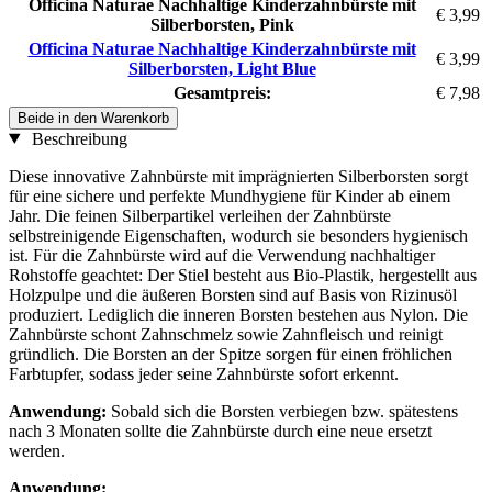
Officina Naturae Nachhaltige Kinderzahnbürste mit
€ 3,99
Silberborsten, Pink
Officina Naturae Nachhaltige Kinderzahnbürste mit
€ 3,99
Silberborsten, Light Blue
Gesamtpreis:
€ 7,98
Beide in den Warenkorb
Beschreibung
Diese innovative Zahnbürste mit imprägnierten Silberborsten sorgt
für eine sichere und perfekte Mundhygiene für Kinder ab einem
Jahr. Die feinen Silberpartikel verleihen der Zahnbürste
selbstreinigende Eigenschaften, wodurch sie besonders hygienisch
ist. Für die Zahnbürste wird auf die Verwendung nachhaltiger
Rohstoffe geachtet: Der Stiel besteht aus Bio-Plastik, hergestellt aus
Holzpulpe und die äußeren Borsten sind auf Basis von Rizinusöl
produziert. Lediglich die inneren Borsten bestehen aus Nylon. Die
Zahnbürste schont Zahnschmelz sowie Zahnfleisch und reinigt
gründlich. Die Borsten an der Spitze sorgen für einen fröhlichen
Farbtupfer, sodass jeder seine Zahnbürste sofort erkennt.
Anwendung:
Sobald sich die Borsten verbiegen bzw. spätestens
nach 3 Monaten sollte die Zahnbürste durch eine neue ersetzt
werden.
Anwendung: