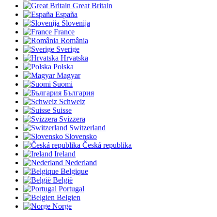
Great Britain
España
Slovenija
France
România
Sverige
Hrvatska
Polska
Magyar
Suomi
България
Schweiz
Suisse
Svizzera
Switzerland
Slovensko
Česká republika
Ireland
Nederland
Belgique
België
Portugal
Belgien
Norge