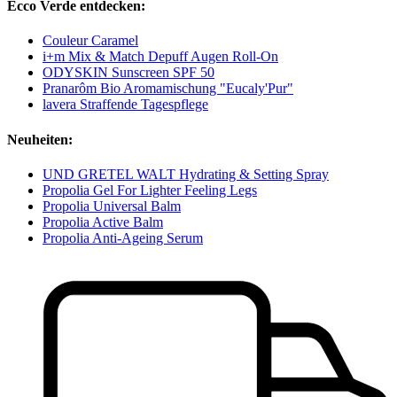
Ecco Verde entdecken:
Couleur Caramel
i+m Mix & Match Depuff Augen Roll-On
ODYSKIN Sunscreen SPF 50
Pranarôm Bio Aromamischung "Eucaly'Pur"
lavera Straffende Tagespflege
Neuheiten:
UND GRETEL WALT Hydrating & Setting Spray
Propolia Gel For Lighter Feeling Legs
Propolia Universal Balm
Propolia Active Balm
Propolia Anti-Ageing Serum