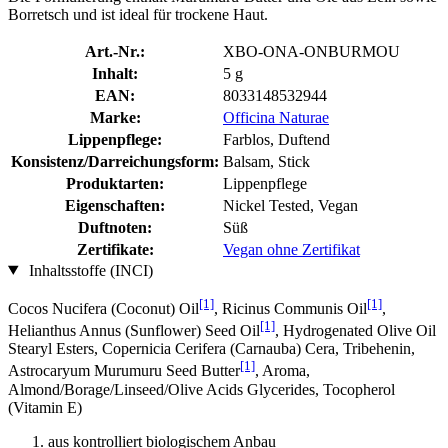
Borretsch und ist ideal für trockene Haut.
Art.-Nr.:
XBO-ONA-ONBURMOU
Inhalt:
5 g
EAN:
8033148532944
Marke:
Officina Naturae
Lippenpflege:
Farblos, Duftend
Konsistenz/Darreichungsform:
Balsam, Stick
Produktarten:
Lippenpflege
Eigenschaften:
Nickel Tested, Vegan
Duftnoten:
Süß
Zertifikate:
Vegan ohne Zertifikat
Inhaltsstoffe (INCI)
[1]
[1]
Cocos Nucifera (Coconut) Oil
, Ricinus Communis Oil
,
[1]
Helianthus Annus (Sunflower) Seed Oil
, Hydrogenated Olive Oil
Stearyl Esters, Copernicia Cerifera (Carnauba) Cera, Tribehenin,
[1]
Astrocaryum Murumuru Seed Butter
, Aroma,
Almond/Borage/Linseed/Olive Acids Glycerides, Tocopherol
(Vitamin E)
aus kontrolliert biologischem Anbau