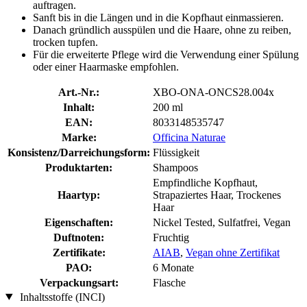
auftragen.
Sanft bis in die Längen und in die Kopfhaut einmassieren.
Danach gründlich ausspülen und die Haare, ohne zu reiben,
trocken tupfen.
Für die erweiterte Pflege wird die Verwendung einer Spülung
oder einer Haarmaske empfohlen.
Art.-Nr.:
XBO-ONA-ONCS28.004x
Inhalt:
200 ml
EAN:
8033148535747
Marke:
Officina Naturae
Konsistenz/Darreichungsform:
Flüssigkeit
Produktarten:
Shampoos
Empfindliche Kopfhaut,
Haartyp:
Strapaziertes Haar, Trockenes
Haar
Eigenschaften:
Nickel Tested, Sulfatfrei, Vegan
Duftnoten:
Fruchtig
Zertifikate:
AIAB
,
Vegan ohne Zertifikat
PAO:
6 Monate
Verpackungsart:
Flasche
Inhaltsstoffe (INCI)