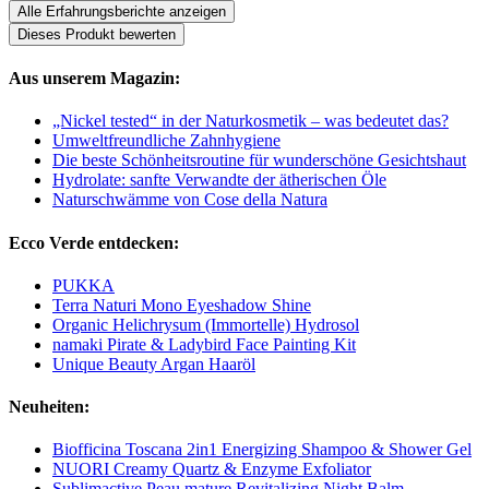
Alle Erfahrungsberichte anzeigen
Dieses Produkt bewerten
Aus unserem Magazin:
„Nickel tested“ in der Naturkosmetik – was bedeutet das?
Umweltfreundliche Zahnhygiene
Die beste Schönheitsroutine für wunderschöne Gesichtshaut
Hydrolate: sanfte Verwandte der ätherischen Öle
Naturschwämme von Cose della Natura
Ecco Verde entdecken:
PUKKA
Terra Naturi Mono Eyeshadow Shine
Organic Helichrysum (Immortelle) Hydrosol
namaki Pirate & Ladybird Face Painting Kit
Unique Beauty Argan Haaröl
Neuheiten:
Biofficina Toscana 2in1 Energizing Shampoo & Shower Gel
NUORI Creamy Quartz & Enzyme Exfoliator
Sublimactive Peau mature Revitalizing Night Balm