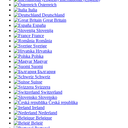
Österreich
Italia
Deutschland
Great Britain
España
Slovenija
France
România
Sverige
Hrvatska
Polska
Magyar
Suomi
България
Schweiz
Suisse
Svizzera
Switzerland
Slovensko
Česká republika
Ireland
Nederland
Belgique
België