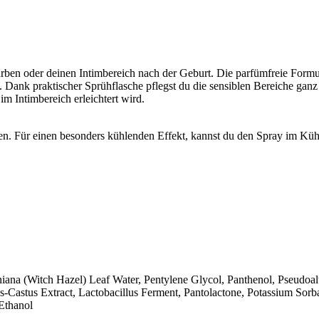
arben oder deinen Intimbereich nach der Geburt. Die parfümfreie Form
t. Dank praktischer Sprühflasche pflegst du die sensiblen Bereiche g
 Intimbereich erleichtert wird.
hen. Für einen besonders kühlenden Effekt, kannst du den Spray im Küh
iana (Witch Hazel) Leaf Water, Pentylene Glycol, Panthenol, Pseudoal
Castus Extract, Lactobacillus Ferment, Pantolactone, Potassium Sorb
Ethanol