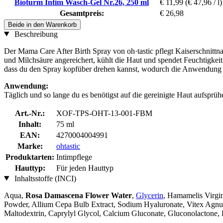
Bioturm Intim Wasch-Gel Nr.26, 250 ml
€ 11,99
(€ 47,96 / l)
Gesamtpreis:
€ 26,98
Beide in den Warenkorb
Beschreibung
Der Mama Care After Birth Spray von oh·tastic pflegt Kaiserschnittn
und Milchsäure angereichert, kühlt die Haut und spendet Feuchtigkei
dass du den Spray kopfüber drehen kannst, wodurch die Anwendung im
Anwendung:
Täglich und so lange du es benötigst auf die gereinigte Haut aufsprü
Art.-Nr.:
XOF-TPS-OHT-13-001-FBM
Inhalt:
75 ml
EAN:
4270004004991
Marke:
ohtastic
Produktarten:
Intimpflege
Hauttyp:
Für jeden Hauttyp
Inhaltsstoffe (INCI)
Aqua,
Rosa Damascena Flower Water
,
Glycerin
, Hamamelis Virgin
Powder, Allium Cepa Bulb Extract, Sodium Hyaluronate, Vitex Agnus-
Maltodextrin, Caprylyl Glycol, Calcium Gluconate, Gluconolactone, 