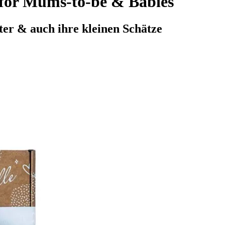
x for Mums-to-be & Babies
er & auch ihre kleinen Schätze