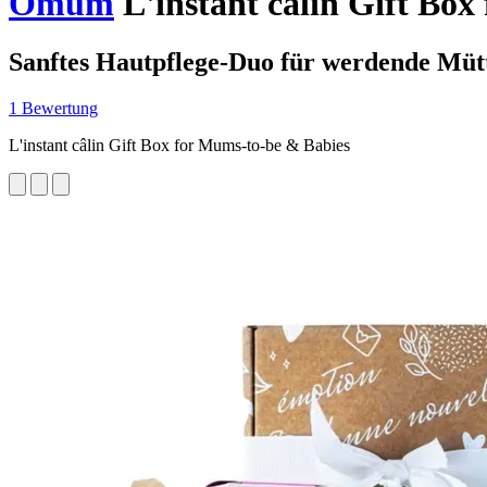
Omum
L'instant câlin Gift Bo
Sanftes Hautpflege-Duo für werdende Mütt
1 Bewertung
L'instant câlin Gift Box for Mums-to-be & Babies