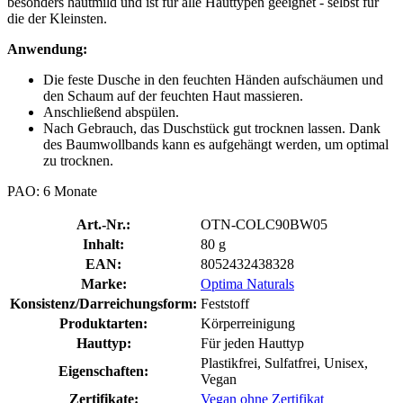
besonders hautmild und ist für alle Hauttypen geeignet - selbst für
die der Kleinsten.
Anwendung:
Die feste Dusche in den feuchten Händen aufschäumen und
den Schaum auf der feuchten Haut massieren.
Anschließend abspülen.
Nach Gebrauch, das Duschstück gut trocknen lassen. Dank
des Baumwollbands kann es aufgehängt werden, um optimal
zu trocknen.
PAO: 6 Monate
Art.-Nr.:
OTN-COLC90BW05
Inhalt:
80 g
EAN:
8052432438328
Marke:
Optima Naturals
Konsistenz/Darreichungsform:
Feststoff
Produktarten:
Körperreinigung
Hauttyp:
Für jeden Hauttyp
Plastikfrei, Sulfatfrei, Unisex,
Eigenschaften:
Vegan
Zertifikate:
Vegan ohne Zertifikat