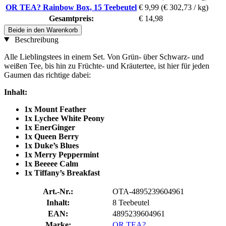
OR TEA? Rainbow Box, 15 Teebeutel
€ 9,99
(€ 302,73 / kg)
Gesamtpreis:
€ 14,98
Beide in den Warenkorb
Beschreibung
Alle Lieblingstees in einem Set. Von Grün- über Schwarz- und
weißen Tee, bis hin zu Früchte- und Kräutertee, ist hier für jeden
Gaumen das richtige dabei:
Inhalt:
1x Mount Feather
1x Lychee White Peony
1x EnerGinger
1x Queen Berry
1x Duke’s Blues
1x Merry Peppermint
1x Beeeee Calm
1x Tiffany’s Breakfast
Art.-Nr.:
OTA-4895239604961
Inhalt:
8 Teebeutel
EAN:
4895239604961
Marke:
OR TEA?