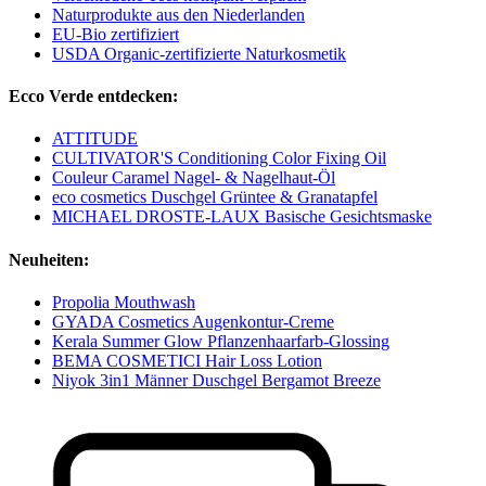
Naturprodukte aus den Niederlanden
EU-Bio zertifiziert
USDA Organic-zertifizierte Naturkosmetik
Ecco Verde entdecken:
ATTITUDE
CULTIVATOR'S Conditioning Color Fixing Oil
Couleur Caramel Nagel- & Nagelhaut-Öl
eco cosmetics Duschgel Grüntee & Granatapfel
MICHAEL DROSTE-LAUX Basische Gesichtsmaske
Neuheiten:
Propolia Mouthwash
GYADA Cosmetics Augenkontur-Creme
Kerala Summer Glow Pflanzenhaarfarb-Glossing
BEMA COSMETICI Hair Loss Lotion
Niyok 3in1 Männer Duschgel Bergamot Breeze