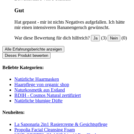
Gut
Hat gepasst - mir ist nichts Negatives aufgefallen. Ich hätte
mir einen intensiveren Bananengeruch gewünscht.
War diese Bewertung für dich hilfreich?
(3)
(0)
Ja
Nein
Alle Erfahrungsberichte anzeigen
Dieses Produkt bewerten
Beliebte Kategorien:
Natürliche Haarmasken
Haarpflege von organic shop
Naturkosmetik aus Estland
BDIH - Cosmos Natural zertifiziert
Natürliche blumige Düfte
Neuheiten:
La Saponaria 2in1 Rasiercreme & Gesichtspflege
Propolia Facial Cleansing Foam