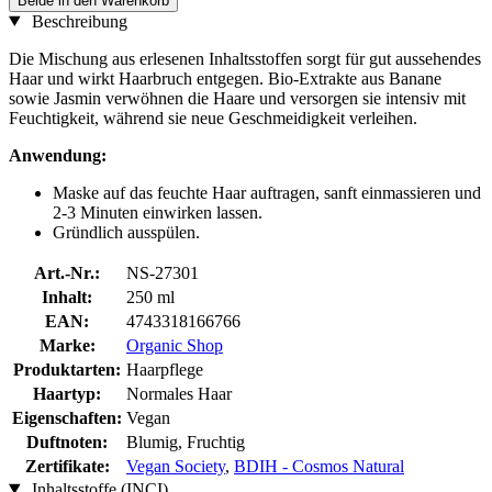
Beide in den Warenkorb
Beschreibung
Die Mischung aus erlesenen Inhaltsstoffen sorgt für gut aussehendes
Haar und wirkt Haarbruch entgegen. Bio-Extrakte aus Banane
sowie Jasmin verwöhnen die Haare und versorgen sie intensiv mit
Feuchtigkeit, während sie neue Geschmeidigkeit verleihen.
Anwendung:
Maske auf das feuchte Haar auftragen, sanft einmassieren und
2-3 Minuten einwirken lassen.
Gründlich ausspülen.
Art.-Nr.:
NS-27301
Inhalt:
250 ml
EAN:
4743318166766
Marke:
Organic Shop
Produktarten:
Haarpflege
Haartyp:
Normales Haar
Eigenschaften:
Vegan
Duftnoten:
Blumig, Fruchtig
Zertifikate:
Vegan Society
,
BDIH - Cosmos Natural
Inhaltsstoffe (INCI)