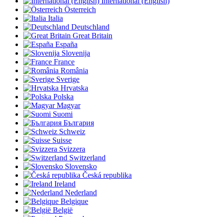
International (English)
Österreich
Italia
Deutschland
Great Britain
España
Slovenija
France
România
Sverige
Hrvatska
Polska
Magyar
Suomi
България
Schweiz
Suisse
Svizzera
Switzerland
Slovensko
Česká republika
Ireland
Nederland
Belgique
België