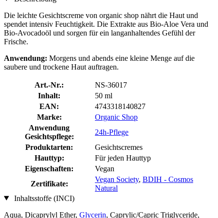
Die leichte Gesichtscreme von organic shop nährt die Haut und
spendet intensiv Feuchtigkeit. Die Extrakte aus Bio-Aloe Vera und
Bio-Avocadoöl und sorgen für ein langanhaltendes Gefühl der
Frische.
Anwendung:
Morgens und abends eine kleine Menge auf die
saubere und trockene Haut auftragen.
Art.-Nr.:
NS-36017
Inhalt:
50 ml
EAN:
4743318140827
Marke:
Organic Shop
Anwendung
24h-Pflege
Gesichtspflege:
Produktarten:
Gesichtscremes
Hauttyp:
Für jeden Hauttyp
Eigenschaften:
Vegan
Vegan Society
,
BDIH - Cosmos
Zertifikate:
Natural
Inhaltsstoffe (INCI)
Aqua, Dicaprylyl Ether,
Glycerin
, Caprylic/Capric Triglyceride,