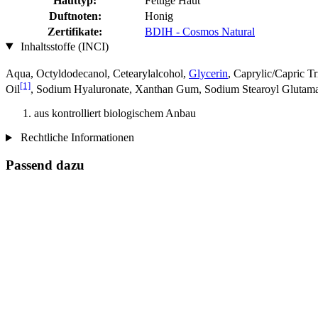
Hauttyp:
Fettige Haut
Duftnoten:
Honig
Zertifikate:
BDIH - Cosmos Natural
Inhaltsstoffe (INCI)
Aqua, Octyldodecanol, Cetearylalcohol,
Glycerin
, Caprylic/Capric T
[1]
Oil
, Sodium Hyaluronate, Xanthan Gum, Sodium Stearoyl Glutamate
aus kontrolliert biologischem Anbau
Rechtliche Informationen
Passend dazu