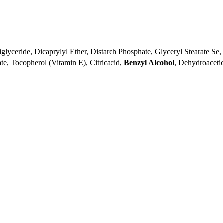
riglyceride, Dicaprylyl Ether, Distarch Phosphate, Glyceryl Stearate S
, Tocopherol (Vitamin E), Citricacid,
Benzyl Alcohol
, Dehydroaceti