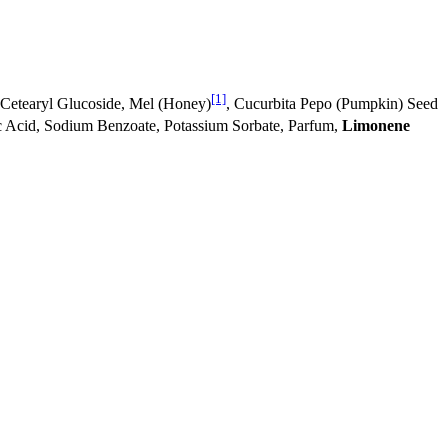
[1]
e, Cetearyl Glucoside, Mel (Honey)
, Cucurbita Pepo (Pumpkin) Seed
c Acid, Sodium Benzoate, Potassium Sorbate, Parfum,
Limonene