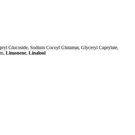
apryl Glucoside, Sodium Cocoyl Glutamat, Glyceryl Caprylate,
um,
Limonene
,
Linalool