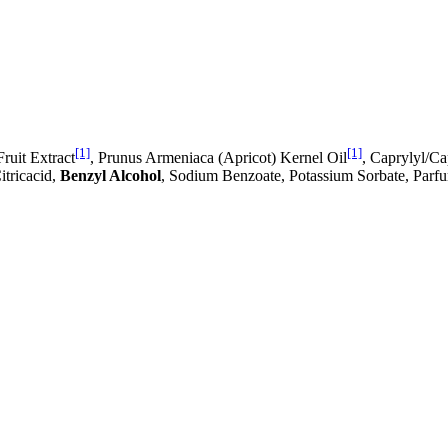
[1]
[1]
ruit Extract
, Prunus Armeniaca (Apricot) Kernel Oil
, Caprylyl/C
itricacid,
Benzyl Alcohol
, Sodium Benzoate, Potassium Sorbate, Parf