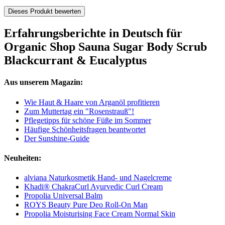
Dieses Produkt bewerten
Erfahrungsberichte in Deutsch für
Organic Shop Sauna Sugar Body Scrub
Blackcurrant & Eucalyptus
Aus unserem Magazin:
Wie Haut & Haare von Arganöl profitieren
Zum Muttertag ein "Rosenstrauß"!
Pflegetipps für schöne Füße im Sommer
Häufige Schönheitsfragen beantwortet
Der Sunshine-Guide
Neuheiten:
alviana Naturkosmetik Hand- und Nagelcreme
Khadi® ChakraCurl Ayurvedic Curl Cream
Propolia Universal Balm
ROYS Beauty Pure Deo Roll-On Man
Propolia Moisturising Face Cream Normal Skin