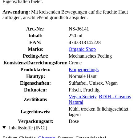
Eigenschaften bietet.
Anwendung:
Mit kreisenden Bewegungen auf die feuchte Haut
auftragen, anschließend gründlich abspülen.
Art.-Nr.:
NS-36141
Inhalt:
250 ml
EAN:
4743318145228
Marke:
Organic Shop
Peeling-Art:
Mechanisches Peeling
Konsistenz/Darreichungsform:
Creme
Produktarten:
Körperpeelings
Hauttyp:
Normale Haut
Eigenschaften:
Sulfatfrei, Unisex, Vegan
Duftnoten:
Frisch, Fruchtig
Vegan Society
,
BDIH - Cosmos
Zertifikate:
Natural
Kühl, trocken & lichtgeschützt
Lagerhinweis:
lagern
Verpackungsart:
Dose
Inhaltsstoffe (INCI)