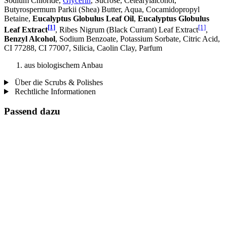
Sodium Chloride,
Glycerin
, Sucrose, Cetearylalcohol,
Butyrospermum Parkii (Shea) Butter, Aqua, Cocamidopropyl
Betaine,
Eucalyptus Globulus Leaf Oil
,
Eucalyptus Globulus
[1]
[1]
Leaf Extract
, Ribes Nigrum (Black Currant) Leaf Extract
,
Benzyl Alcohol
, Sodium Benzoate, Potassium Sorbate, Citric Acid,
CI 77288, CI 77007, Silicia, Caolin Clay, Parfum
aus biologischem Anbau
Über die Scrubs & Polishes
Rechtliche Informationen
Passend dazu