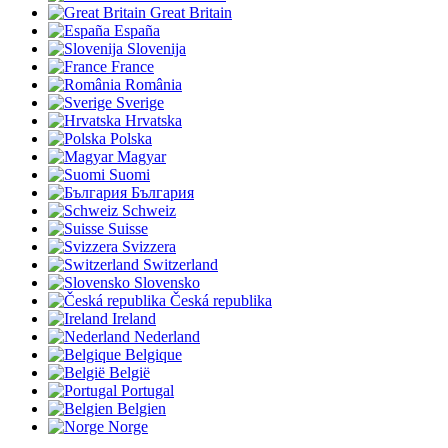
Great Britain
España
Slovenija
France
România
Sverige
Hrvatska
Polska
Magyar
Suomi
България
Schweiz
Suisse
Svizzera
Switzerland
Slovensko
Česká republika
Ireland
Nederland
Belgique
België
Portugal
Belgien
Norge