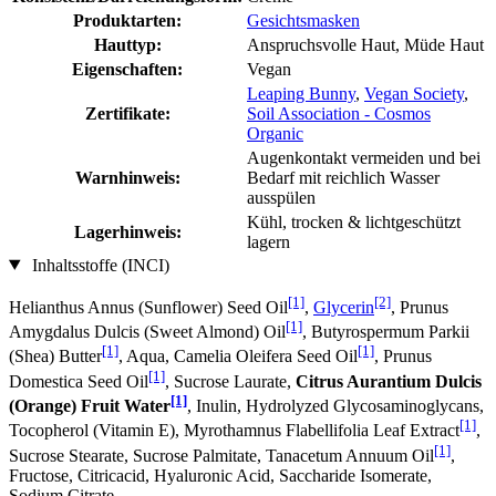
Produktarten:
Gesichtsmasken
Hauttyp:
Anspruchsvolle Haut, Müde Haut
Eigenschaften:
Vegan
Leaping Bunny
,
Vegan Society
,
Zertifikate:
Soil Association - Cosmos
Organic
Augenkontakt vermeiden und bei
Warnhinweis:
Bedarf mit reichlich Wasser
ausspülen
Kühl, trocken & lichtgeschützt
Lagerhinweis:
lagern
Inhaltsstoffe (INCI)
[1]
[2]
Helianthus Annus (Sunflower) Seed Oil
,
Glycerin
, Prunus
[1]
Amygdalus Dulcis (Sweet Almond) Oil
, Butyrospermum Parkii
[1]
[1]
(Shea) Butter
, Aqua, Camelia Oleifera Seed Oil
, Prunus
[1]
Domestica Seed Oil
, Sucrose Laurate,
Citrus Aurantium Dulcis
[1]
(Orange) Fruit Water
, Inulin, Hydrolyzed Glycosaminoglycans,
[1]
Tocopherol (Vitamin E), Myrothamnus Flabellifolia Leaf Extract
,
[1]
Sucrose Stearate, Sucrose Palmitate, Tanacetum Annuum Oil
,
Fructose, Citricacid, Hyaluronic Acid, Saccharide Isomerate,
Sodium Citrate