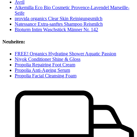
Avril
Alkemilla Eco Bio Cosmetic Provence-Lavendel Marseille-
Seife
provida organics Clear Skin Reinigungsmilch
Natessance Extra-sanftes Shampoo Reismilch
Bioturm Intim Waschstück Männer Nr. 142
Neuheiten:
FREE! Organics Hydrating Shower Aquatic Passion
Niyok Conditioner Shine & Gloss
Propolia Repairing Foot Cream
Propolia Anti-Ageing Serum
Propolia Facial Cleansing Foam