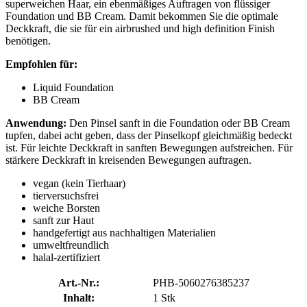
superweichen Haar, ein ebenmäßiges Auftragen von flüssiger
Foundation und BB Cream. Damit bekommen Sie die optimale
Deckkraft, die sie für ein airbrushed und high definition Finish
benötigen.
Empfohlen für:
Liquid Foundation
BB Cream
Anwendung:
Den Pinsel sanft in die Foundation oder BB Cream
tupfen, dabei acht geben, dass der Pinselkopf gleichmäßig bedeckt
ist. Für leichte Deckkraft in sanften Bewegungen aufstreichen. Für
stärkere Deckkraft in kreisenden Bewegungen auftragen.
vegan (kein Tierhaar)
tierversuchsfrei
weiche Borsten
sanft zur Haut
handgefertigt aus nachhaltigen Materialien
umweltfreundlich
halal-zertifiziert
Art.-Nr.:
PHB-5060276385237
Inhalt:
1 Stk