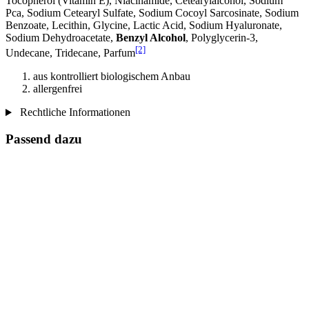
Tocopherol (Vitamin E), Niacinamide, Cetearylalcohol, Sodium
Pca, Sodium Cetearyl Sulfate, Sodium Cocoyl Sarcosinate, Sodium
Benzoate, Lecithin, Glycine, Lactic Acid, Sodium Hyaluronate,
Sodium Dehydroacetate,
Benzyl Alcohol
, Polyglycerin-3,
[2]
Undecane, Tridecane, Parfum
aus kontrolliert biologischem Anbau
allergenfrei
Rechtliche Informationen
Passend dazu