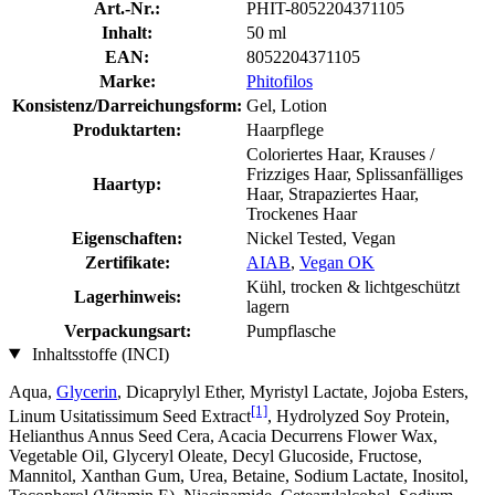
Art.-Nr.:
PHIT-8052204371105
Inhalt:
50 ml
EAN:
8052204371105
Marke:
Phitofilos
Konsistenz/Darreichungsform:
Gel, Lotion
Produktarten:
Haarpflege
Coloriertes Haar, Krauses /
Frizziges Haar, Splissanfälliges
Haartyp:
Haar, Strapaziertes Haar,
Trockenes Haar
Eigenschaften:
Nickel Tested, Vegan
Zertifikate:
AIAB
,
Vegan OK
Kühl, trocken & lichtgeschützt
Lagerhinweis:
lagern
Verpackungsart:
Pumpflasche
Inhaltsstoffe (INCI)
Aqua,
Glycerin
, Dicaprylyl Ether, Myristyl Lactate, Jojoba Esters,
[1]
Linum Usitatissimum Seed Extract
, Hydrolyzed Soy Protein,
Helianthus Annus Seed Cera, Acacia Decurrens Flower Wax,
Vegetable Oil, Glyceryl Oleate, Decyl Glucoside, Fructose,
Mannitol, Xanthan Gum, Urea, Betaine, Sodium Lactate, Inositol,