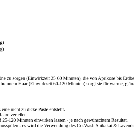
kg)
kg)
öne zu sorgen (Einwirkzeit 25-60 Minuten), die von Aprikose bis Erdb
 braunem Haar (Einwirkzeit 60-120 Minuten) sorgt sie für warme, glä
ine nicht zu dicke Paste entsteht.
are verteilen.
nd 25-120 Minuten einwirken lassen - je nach gewünschtem Resultat.
ausspülen - es wird die Verwendung des Co-​Wash Shikakai & Lavender