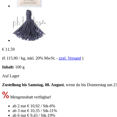
€ 11,59
(
€ 115,90 / kg
, inkl. 20% MwSt.
-
zzgl. Versand
)
Inhalt:
100 g
Auf Lager
Zustellung bis Samstag, 08. August
, wenn du bis
Donnerstag um 2
Mengenrabatt verfügbar!
ab 2 nur
€ 10,92
/ Stk
-6%
ab 3 nur
€ 10,35
/ Stk
-11%
ab 6 nur
€ 9,43
/ Stk
-19%