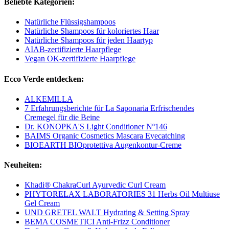
Beliebte Kategorien:
Natürliche Flüssigshampoos
Natürliche Shampoos für koloriertes Haar
Natürliche Shampoos für jeden Haartyp
AIAB-zertifizierte Haarpflege
Vegan OK-zertifizierte Haarpflege
Ecco Verde entdecken:
ALKEMILLA
7 Erfahrungsberichte für La Saponaria Erfrischendes
Cremegel für die Beine
Dr. KONOPKA'S Light Conditioner Nº146
BAIMS Organic Cosmetics Mascara Eyecatching
BIOEARTH BIOprotettiva Augenkontur-Creme
Neuheiten:
Khadi® ChakraCurl Ayurvedic Curl Cream
PHYTORELAX LABORATORIES 31 Herbs Oil Multiuse
Gel Cream
UND GRETEL WALT Hydrating & Setting Spray
BEMA COSMETICI Anti-Frizz Conditioner