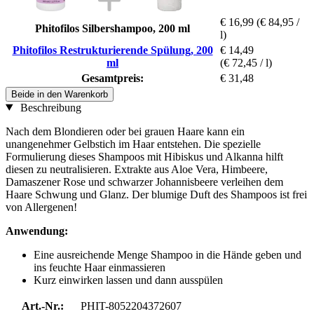
€ 16,99
(€ 84,95 /
Phitofilos Silbershampoo, 200 ml
l)
Phitofilos Restrukturierende Spülung, 200
€ 14,49
ml
(€ 72,45 / l)
Gesamtpreis:
€ 31,48
Beide in den Warenkorb
Beschreibung
Nach dem Blondieren oder bei grauen Haare kann ein
unangenehmer Gelbstich im Haar entstehen. Die spezielle
Formulierung dieses Shampoos mit Hibiskus und Alkanna hilft
diesen zu neutralisieren. Extrakte aus Aloe Vera, Himbeere,
Damaszener Rose und schwarzer Johannisbeere verleihen dem
Haare Schwung und Glanz. Der blumige Duft des Shampoos ist frei
von Allergenen!
Anwendung:
Eine ausreichende Menge Shampoo in die Hände geben und
ins feuchte Haar einmassieren
Kurz einwirken lassen und dann ausspülen
Art.-Nr.:
PHIT-8052204372607