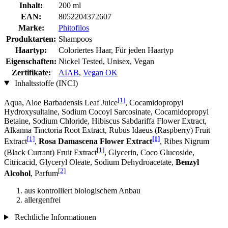
Inhalt:
200 ml
EAN:
8052204372607
Marke:
Phitofilos
Produktarten:
Shampoos
Haartyp:
Coloriertes Haar, Für jeden Haartyp
Eigenschaften:
Nickel Tested, Unisex, Vegan
Zertifikate:
AIAB
,
Vegan OK
Inhaltsstoffe (INCI)
[1]
Aqua, Aloe Barbadensis Leaf Juice
, Cocamidopropyl
Hydroxysultaine, Sodium Cocoyl Sarcosinate, Cocamidopropyl
Betaine, Sodium Chloride, Hibiscus Sabdariffa Flower Extract,
Alkanna Tinctoria Root Extract, Rubus Idaeus (Raspberry) Fruit
[1]
[1]
Extract
,
Rosa Damascena Flower Extract
, Ribes Nigrum
[1]
(Black Currant) Fruit Extract
, Glycerin, Coco Glucoside,
Citricacid, Glyceryl Oleate, Sodium Dehydroacetate,
Benzyl
[2]
Alcohol
, Parfum
aus kontrolliert biologischem Anbau
allergenfrei
Rechtliche Informationen