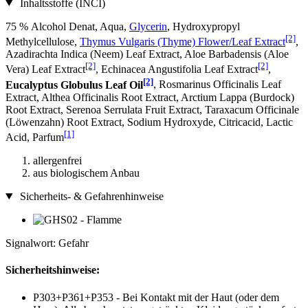
Inhaltsstoffe (INCI)
75 % Alcohol Denat, Aqua,
Glycerin
, Hydroxypropyl
[2]
Methylcellulose,
Thymus Vulgaris (Thyme) Flower/Leaf Extract
,
Azadirachta Indica (Neem) Leaf Extract, Aloe Barbadensis (Aloe
[2]
[2]
Vera) Leaf Extract
, Echinacea Angustifolia Leaf Extract
,
[2]
Eucalyptus Globulus Leaf Oil
, Rosmarinus Officinalis Leaf
Extract, Althea Officinalis Root Extract, Arctium Lappa (Burdock)
Root Extract, Serenoa Serrulata Fruit Extract, Taraxacum Officinale
(Löwenzahn) Root Extract, Sodium Hydroxyde, Citricacid, Lactic
[1]
Acid, Parfum
allergenfrei
aus biologischem Anbau
Sicherheits- & Gefahrenhinweise
Signalwort: Gefahr
Sicherheitshinweise:
P303+P361+P353 - Bei Kontakt mit der Haut (oder dem