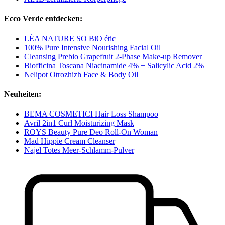
Ecco Verde entdecken:
LÉA NATURE SO BiO étic
100% Pure Intensive Nourishing Facial Oil
Cleansing Prebio Grapefruit 2-Phase Make-up Remover
Biofficina Toscana Niacinamide 4% + Salicylic Acid 2%
Nelipot Otrozhizh Face & Body Oil
Neuheiten:
BEMA COSMETICI Hair Loss Shampoo
Avril 2in1 Curl Moisturizing Mask
ROYS Beauty Pure Deo Roll-On Woman
Mad Hippie Cream Cleanser
Najel Totes Meer-Schlamm-Pulver