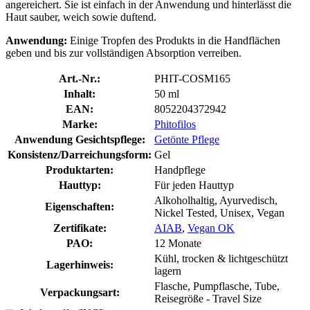
angereichert. Sie ist einfach in der Anwendung und hinterlässt die
Haut sauber, weich sowie duftend.
Anwendung:
Einige Tropfen des Produkts in die Handflächen
geben und bis zur vollständigen Absorption verreiben.
Art.-Nr.:
PHIT-COSM165
Inhalt:
50 ml
EAN:
8052204372942
Marke:
Phitofilos
Anwendung Gesichtspflege:
Getönte Pflege
Konsistenz/Darreichungsform:
Gel
Produktarten:
Handpflege
Hauttyp:
Für jeden Hauttyp
Alkoholhaltig, Ayurvedisch,
Eigenschaften:
Nickel Tested, Unisex, Vegan
Zertifikate:
AIAB
,
Vegan OK
PAO:
12 Monate
Kühl, trocken & lichtgeschützt
Lagerhinweis:
lagern
Flasche, Pumpflasche, Tube,
Verpackungsart:
Reisegröße - Travel Size