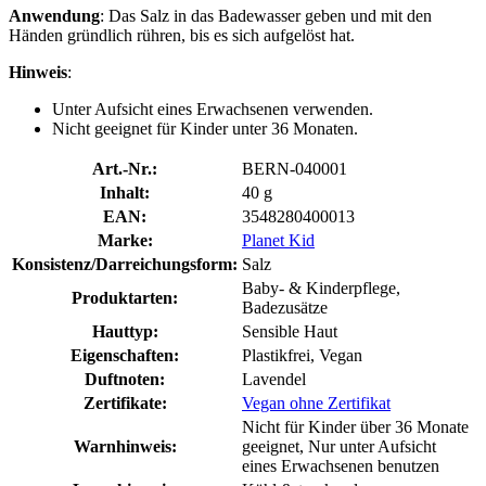
Anwendung
: Das Salz in das Badewasser geben und mit den
Händen gründlich rühren, bis es sich aufgelöst hat.
Hinweis
:
Unter Aufsicht eines Erwachsenen verwenden.
Nicht geeignet für Kinder unter 36 Monaten.
Art.-Nr.:
BERN-040001
Inhalt:
40 g
EAN:
3548280400013
Marke:
Planet Kid
Konsistenz/Darreichungsform:
Salz
Baby- & Kinderpflege,
Produktarten:
Badezusätze
Hauttyp:
Sensible Haut
Eigenschaften:
Plastikfrei, Vegan
Duftnoten:
Lavendel
Zertifikate:
Vegan ohne Zertifikat
Nicht für Kinder über 36 Monate
Warnhinweis:
geeignet, Nur unter Aufsicht
eines Erwachsenen benutzen