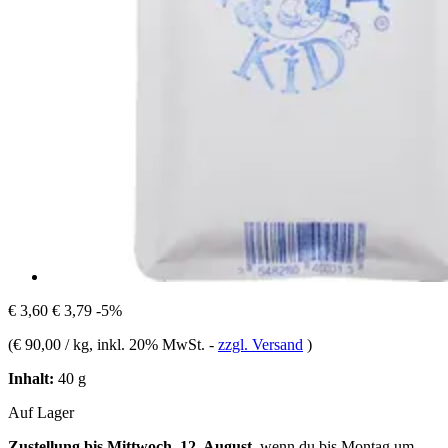
€ 3,60
€ 3,79
-5%
(
€ 90,00 / kg
, inkl. 20% MwSt.
-
zzgl. Versand
)
Inhalt:
40 g
Auf Lager
Zustellung bis Mittwoch, 12. August
, wenn du bis
Montag um