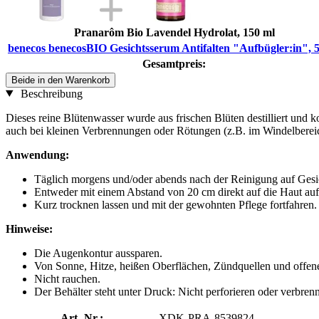
Pranarôm Bio Lavendel Hydrolat, 150 ml
benecos benecosBIO Gesichtsserum Antifalten "Aufbügler:in", 
Gesamtpreis:
Beide in den Warenkorb
Beschreibung
Dieses reine Blütenwasser wurde aus frischen Blüten destilliert und ko
auch bei kleinen Verbrennungen oder Rötungen (z.B. im Windelbereich
Anwendung:
Täglich morgens und/oder abends nach der Reinigung auf Ges
Entweder mit einem Abstand von 20 cm direkt auf die Haut auf
Kurz trocknen lassen und mit der gewohnten Pflege fortfahren.
Hinweise:
Die Augenkontur aussparen.
Von Sonne, Hitze, heißen Oberflächen, Zündquellen und offen
Nicht rauchen.
Der Behälter steht unter Druck: Nicht perforieren oder verbren
Art.-Nr.:
XDK-PRA-8539824