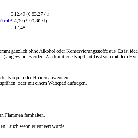
€ 12,49
(€ 83,27 / l)
50 ml
€ 4,99
(€ 99,80 / l)
€ 17,48
mmt gänzlich ohne Alkohol oder Konservierungsstoffe aus. Es ist ideal b
) angewandt werden. Auch irritierte Kopfhaut lässt sich mit dem Hydr
icht, Körper oder Haaren anwenden.
sprühen, oder mit einem Wattepad auftragen.
en Flammen fernhalten.
nen - auch wenn er entleert wurde.