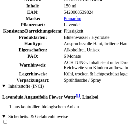
Inhalt:
150 ml
EAN:
5420008539824
Marke:
Pranarôm
Pflanzenart:
Lavendel
Konsistenz/Darreichungsform:
Flüssigkeit
Produktarten:
Blütenwasser / Hydrolate
Hauttyp:
Anspruchsvolle Haut, Irritierte Hau
Eigenschaften:
Alkoholfrei, Unisex
PAO:
6 Monate
ACHTUNG: Inhalt steht unter Druc
Warnhinweis:
Reichweite von Kindern aufbewah
Lagerhinweis:
Kühl, trocken & lichtgeschützt lag
Verpackungsart:
Sprühflasche / Spray
Inhaltsstoffe (INCI)
[1]
Lavandula Angustifolia Flower Water
,
Linalool
aus kontrolliert biologischem Anbau
Sicherheits- & Gefahrenhinweise