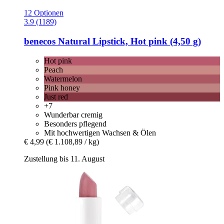
12 Optionen
3.9 (1189)
benecos
Natural Lipstick, Hot pink (4,50 g)
Hot pink
Peach
Watermelon
Pink honey
Just red
+7
Wunderbar cremig
Besonders pflegend
Mit hochwertigen Wachsen & Ölen
€ 4,99
(€ 1.108,89 / kg)
Zustellung bis 11. August