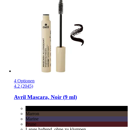
4 Optionen
4.2 (2045)
Avril
Mascara, Noir (9 ml)
Noir
Marron
Marine
Prune
Lange haftend, ohne zu klumpen