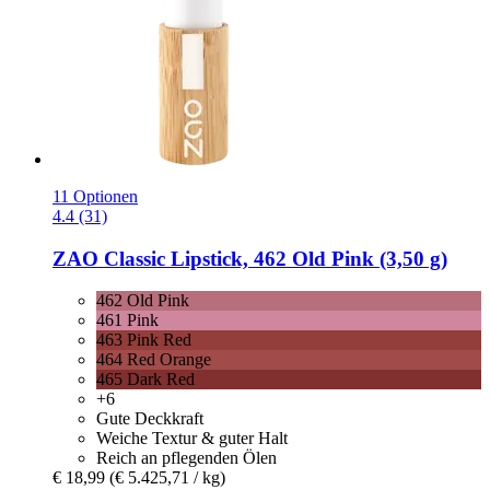
11 Optionen
4.4 (31)
ZAO
Classic Lipstick, 462 Old Pink (3,50 g)
462 Old Pink
461 Pink
463 Pink Red
464 Red Orange
465 Dark Red
+6
Gute Deckkraft
Weiche Textur & guter Halt
Reich an pflegenden Ölen
€ 18,99
(€ 5.425,71 / kg)