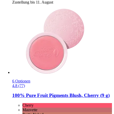
Zustellung bis 11. August
6 Optionen
4.8 (77)
100% Pure
Fruit Pigments Blush, Cherry (9 g)
Cherry
Mauvette