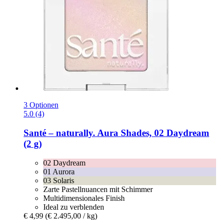
3 Optionen
5.0 (4)
Santé – naturally.
Aura Shades, 02 Daydream
(2 g)
02 Daydream
01 Aurora
03 Solaris
Zarte Pastellnuancen mit Schimmer
Multidimensionales Finish
Ideal zu verblenden
€ 4,99
(€ 2.495,00 / kg)