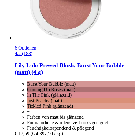
6 Optionen
4.2 (188)
Lily Lolo
Pressed Blush, Burst Your Bubble
(matt) (4 g)
Burst Your Bubble (matt)
Coming Up Roses (matt)
In The Pink (glänzend)
Just Peachy (matt)
Tickled Pink (glänzend)
+1
Farben von matt bis glänzend
Für natürliche & intensive Looks geeignet
Feuchtigkeitsspendend & pflegend
€ 17,59
(€ 4.397,50 / kg)