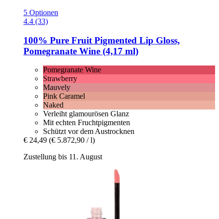
5 Optionen
4.4 (33)
100% Pure
Fruit Pigmented Lip Gloss,
Pomegranate Wine (4,17 ml)
Pomegranate Wine
Strawberry
Mauvely
Pink Caramel
Naked
Verleiht glamourösen Glanz
Mit echten Fruchtpigmenten
Schützt vor dem Austrocknen
€ 24,49
(€ 5.872,90 / l)
Zustellung bis 11. August