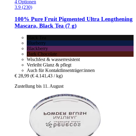
4 Optionen
3.9 (230)
100% Pure
Fruit Pigmented Ultra Lengthening
Mascara, Black Tea (7 g)
Black Tea
Blueberry
Blackberry
Dark Chocolate
Wischfest & wasserresistent
Verleiht Glanz & pflegt
Auch für Kontaktlinsenträger:innen
€ 28,99
(€ 4.141,43 / kg)
Zustellung bis 11. August