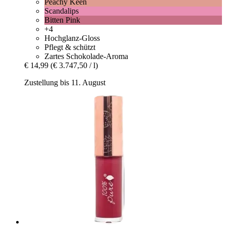
Peachy Keen
Scandalips
Bitten Pink
+4
Hochglanz-Gloss
Pflegt & schützt
Zartes Schokolade-Aroma
€ 14,99
(€ 3.747,50 / l)
Zustellung bis 11. August