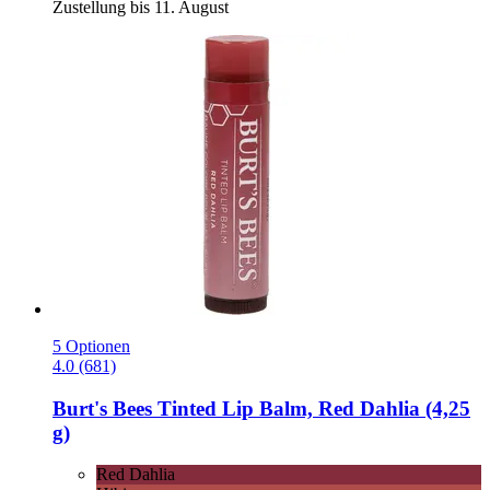
Zustellung bis 11. August
5 Optionen
4.0 (681)
Burt's Bees
Tinted Lip Balm, Red Dahlia (4,25
g)
Red Dahlia