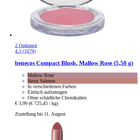
2 Optionen
4.3 (1679)
benecos
Compact Blush, Mallow Rose (5,50 g)
Mallow Rose
Sassy Salmon
In verschiedenen Farben
Einfach aufzutragen
Ohne schädliche Chemikalien
€ 3,99
(€ 725,45 / kg)
Zustellung bis 11. August