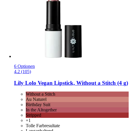
6 Optionen
4.2 (105)
Lily Lolo
Vegan Lipstick, Without a Stitch (4 g)
Without a Stitch
Au Naturel
Birthday Suit
In the Altogether
Stripped
+1
Tolle Farbresultate
Langanhaltend