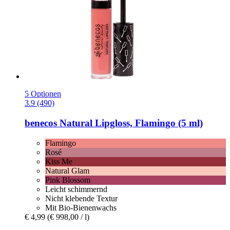
5 Optionen
3.9 (490)
benecos
Natural Lipgloss, Flamingo (5 ml)
Flamingo
Rosé
Kiss Me
Natural Glam
Pink Blossom
Leicht schimmernd
Nicht klebende Textur
Mit Bio-Bienenwachs
€ 4,99
(€ 998,00 / l)