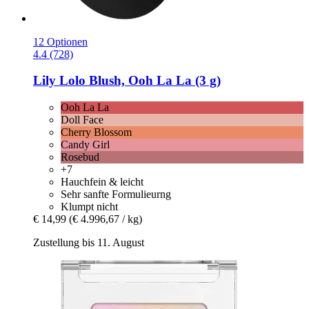
12 Optionen
4.4 (728)
Lily Lolo
Blush, Ooh La La (3 g)
Ooh La La
Doll Face
Cherry Blossom
Candy Girl
Rosebud
+7
Hauchfein & leicht
Sehr sanfte Formulieurng
Klumpt nicht
€ 14,99
(€ 4.996,67 / kg)
Zustellung bis 11. August