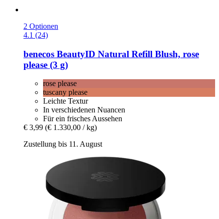
2 Optionen
4.1 (24)
benecos
BeautyID Natural Refill Blush, rose
please (3 g)
rose please
tuscany please
Leichte Textur
In verschiedenen Nuancen
Für ein frisches Aussehen
€ 3,99
(€ 1.330,00 / kg)
Zustellung bis 11. August