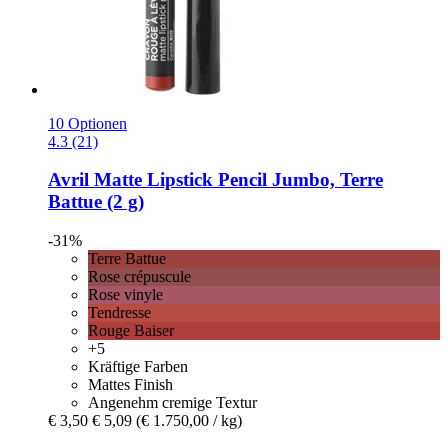
10 Optionen
4.3 (21)
Avril
Matte Lipstick Pencil Jumbo, Terre
Battue (2 g)
-31%
Terre Battue
Rose crépuscule
Rose vinyle
Tendresse
Rouge Baiser
+5
Kräftige Farben
Mattes Finish
Angenehm cremige Textur
€ 3,50
€ 5,09
(€ 1.750,00 / kg)