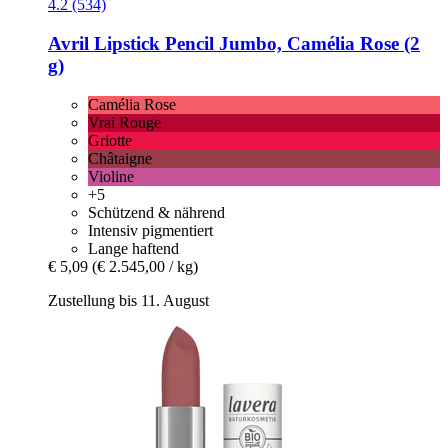
4.2 (534)
Avril
Lipstick Pencil Jumbo, Camélia Rose (2
g)
Camélia Rose
Vrai Rouge
Griotte
Châtaigne
Violine
+5
Schützend & nährend
Intensiv pigmentiert
Lange haftend
€ 5,09
(€ 2.545,00 / kg)
Zustellung bis 11. August