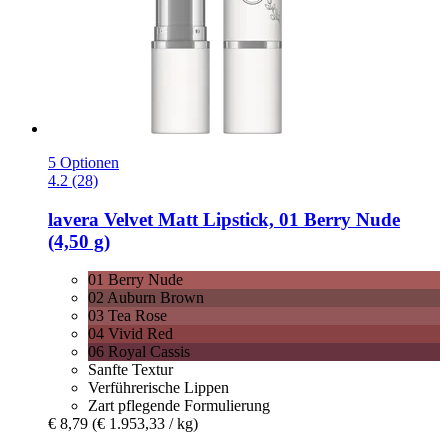
5 Optionen
4.2 (28)
lavera
Velvet Matt Lipstick, 01 Berry Nude
(4,50 g)
01 Berry Nude
02 Auburn Brown
03 Tea Rose
04 Vivid Red
06 Royal Cassis
Sanfte Textur
Verführerische Lippen
Zart pflegende Formulierung
€ 8,79
(€ 1.953,33 / kg)