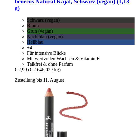
benecos
Natural Kajal, Schwarz (vegan) (1,13
g)
Schwarz (vegan)
Braun
Grün (vegan)
Nachtblau (vegan)
Hellblau
+4
Für intensive Blicke
Mit wertvollen Wachsen & Vitamin E
Talkfrei & ohne Parfum
€ 2,99
(€ 2.646,02 / kg)
Zustellung bis 11. August