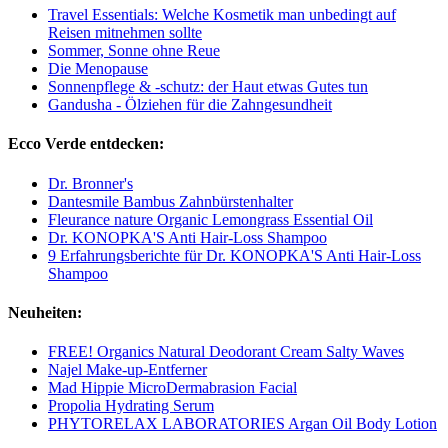
Travel Essentials: Welche Kosmetik man unbedingt auf
Reisen mitnehmen sollte
Sommer, Sonne ohne Reue
Die Menopause
Sonnenpflege & -schutz: der Haut etwas Gutes tun
Gandusha - Ölziehen für die Zahngesundheit
Ecco Verde entdecken:
Dr. Bronner's
Dantesmile Bambus Zahnbürstenhalter
Fleurance nature Organic Lemongrass Essential Oil
Dr. KONOPKA'S Anti Hair-Loss Shampoo
9 Erfahrungsberichte für Dr. KONOPKA'S Anti Hair-Loss
Shampoo
Neuheiten:
FREE! Organics Natural Deodorant Cream Salty Waves
Najel Make-up-Entferner
Mad Hippie MicroDermabrasion Facial
Propolia Hydrating Serum
PHYTORELAX LABORATORIES Argan Oil Body Lotion