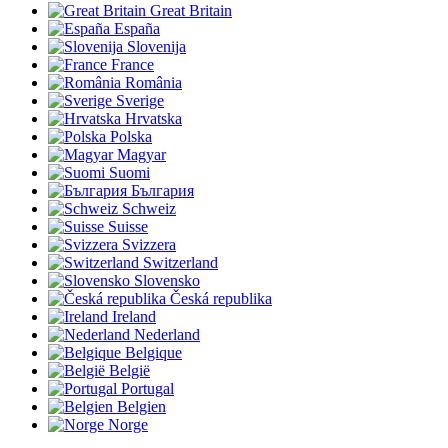
Great Britain
España
Slovenija
France
România
Sverige
Hrvatska
Polska
Magyar
Suomi
България
Schweiz
Suisse
Svizzera
Switzerland
Slovensko
Česká republika
Ireland
Nederland
Belgique
België
Portugal
Belgien
Norge